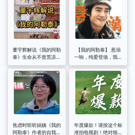
董宇辉解说《我的阿勒
【我的阿勒泰】 悬溺
泰》生命从不曾荒凉，
一响，纯爱登场，我们
它是一种安静的绝美
巴太哥哥生来就是搞纯
爱的
焦虑时听听娟姨《我的
年度爆款！请按这个标
阿勒泰》作者的自我经
准拍电视剧！绝对细糠