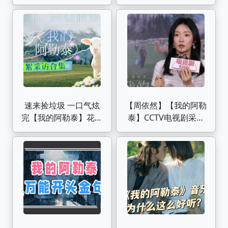
必杀技啊！【顶级纯
告，马伊琍+周依然+于
爱|我的阿勒泰】
适+蒋奇明
速来捡垃圾 一口气炫
【周依然】【我的阿勒
完【我的阿勒泰】花絮
泰】CCTV电视剧采访
采访大合集｜花絮 片
完整版
场 幕后 采访