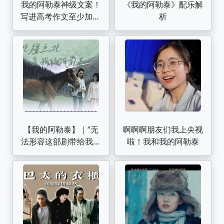
我的阿勒泰神级文案！
《我的阿勒泰》配乐解
写进高考作文至少加10
析
分【作文纸条】
【我的阿勒泰】｜“无
啊啊啊朋友们我上央视
法形容这部剧带给我灵
啦！我和我的阿勒泰
魂的冲击力有多么震
撼！”