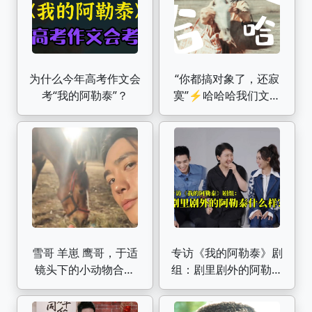
为什么今年高考作文会
“你都搞对象了，还寂
考“我的阿勒泰”？
寞”⚡️哈哈哈我们文秀
谈个恋爱真的很不容
易!!!这部简直全员喜剧
人《我的阿勒泰》欢乐
向
雪哥 羊崽 鹰哥，于适
专访《我的阿勒泰》剧
镜头下的小动物合集
组：剧里剧外的阿勒泰
【于室存档】240605
什么样？
我的阿勒泰巴太