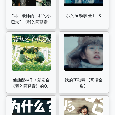
“耶，最帅的，我的小
我的阿勒泰 全1—8
巴太”|《我的阿勒泰》
巴太的16套造型盘点
仙曲配神作！最适合
我的阿勒泰 【高清全
《我的阿勒泰》的OST
集】
出现了！中文版森林之
子打开年度爆款剧
【YooA】