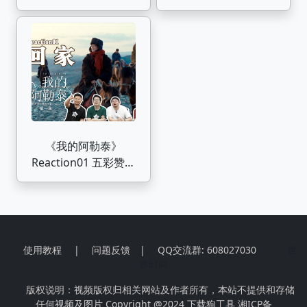
历，再颠簸的日子也要
《我的阿勒泰》P1
闪亮的过。
《我的阿勒泰》
Reaction01 五彩赞叹
风光美，文秀回到阿勒
泰
使用教程
|
问题反馈
|
QQ交流群: 608027030
世
界时间
版权说明：视频版权归相关网站及作者所有，本站不提供和存储
任何视频及图片 Copyright @2024
下载狗工具
湘ICP备