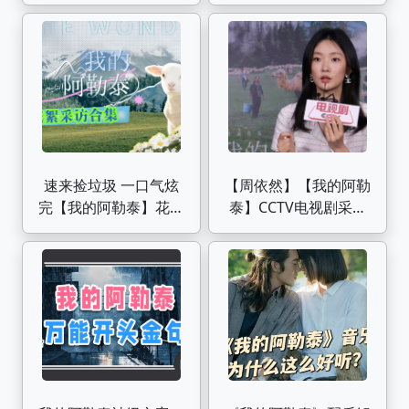
必杀技啊！【顶级纯
告，马伊琍+周依然+于
爱|我的阿勒泰】
适+蒋奇明
速来捡垃圾 一口气炫
【周依然】【我的阿勒
完【我的阿勒泰】花絮
泰】CCTV电视剧采访
采访大合集｜花絮 片
完整版
场 幕后 采访