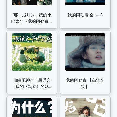
“耶，最帅的，我的小
我的阿勒泰 全1—8
巴太”|《我的阿勒泰》
巴太的16套造型盘点
仙曲配神作！最适合
我的阿勒泰 【高清全
《我的阿勒泰》的OST
集】
出现了！中文版森林之
子打开年度爆款剧
【YooA】