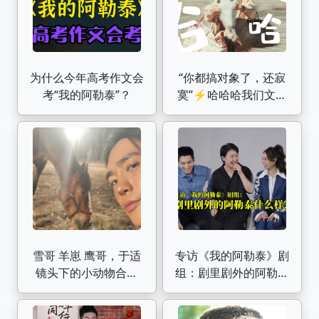
为什么今年高考作文会
“你都搞对象了，还寂
考“我的阿勒泰”？
寞”⚡️哈哈哈我们文秀
谈个恋爱真的很不容
易!!!这部简直全员喜剧
人《我的阿勒泰》欢乐
向
雪哥 羊崽 鹰哥，于适
专访《我的阿勒泰》剧
镜头下的小动物合集
组：剧里剧外的阿勒泰
【于室存档】240605
什么样？
我的阿勒泰巴太