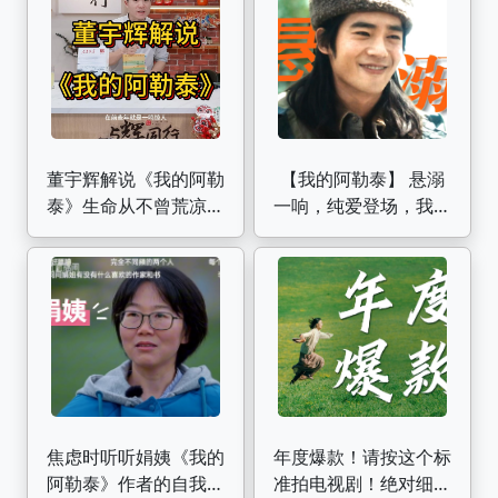
董宇辉解说《我的阿勒
【我的阿勒泰】 悬溺
泰》生命从不曾荒凉，
一响，纯爱登场，我们
它是一种安静的绝美
巴太哥哥生来就是搞纯
爱的
焦虑时听听娟姨《我的
年度爆款！请按这个标
阿勒泰》作者的自我经
准拍电视剧！绝对细糠