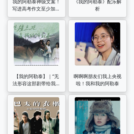
我的阿勒泰神级文案！
《我的阿勒泰》配乐解
写进高考作文至少加10
析
分【作文纸条】
【我的阿勒泰】｜“无
啊啊啊朋友们我上央视
法形容这部剧带给我灵
啦！我和我的阿勒泰
魂的冲击力有多么震
撼！”