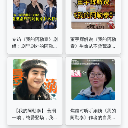
向
专访《我的阿勒泰》剧
董宇辉解说《我的阿勒
组：剧里剧外的阿勒泰
泰》生命从不曾荒凉，
什么样？
它是一种安静的绝美
【我的阿勒泰】 悬溺
焦虑时听听娟姨《我的
一响，纯爱登场，我们
阿勒泰》作者的自我经
巴太哥哥生来就是搞纯
历，再颠簸的日子也要