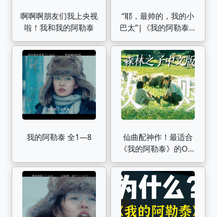
啊啊啊朋友们我上央视
“耶，最帅的，我的小
啦！我和我的阿勒泰
巴太”|《我的阿勒泰》
巴太的16套造型盘点
我的阿勒泰 全1—8
仙曲配神作！最适合
《我的阿勒泰》的OST
出现了！中文版森林之
子打开年度爆款剧
【YooA】