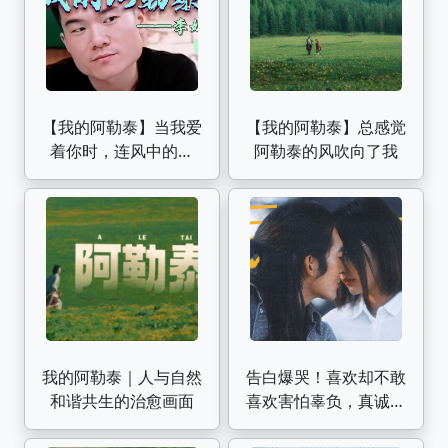
【我的阿勒泰】当我爱
【我的阿勒泰】总感觉
着你时，连风中的松
阿勒泰的风吹向了我
树，都会用它们丝绒般
的叶子唱出你的名字
我的阿勒泰｜人与自然
告白爆哭！喜欢却不敢
和谐共生的治愈画面
喜欢害怕辜负，真诚是
必杀技啊！【顶级纯