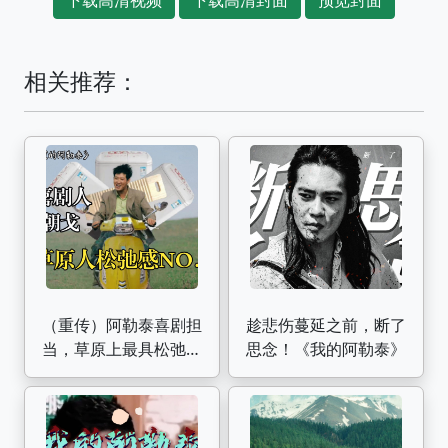
相关推荐：
（重传）阿勒泰喜剧担
趁悲伤蔓延之前，断了
当，草原上最具松弛感
思念！《我的阿勒泰》
的男人 | 《我的阿勒
泰》朝戈