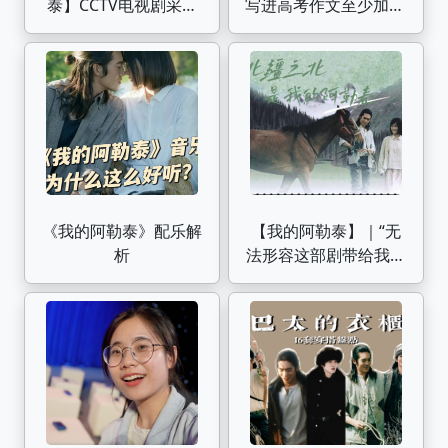
泰】CCTV电视剧采访
写进高考作文至少加10
完整版
分【作文纸条】
《我的阿勒泰》配乐解
【我的阿勒泰】｜“无
析
法形容这部剧带给我灵
魂的冲击力有多么震
撼！”