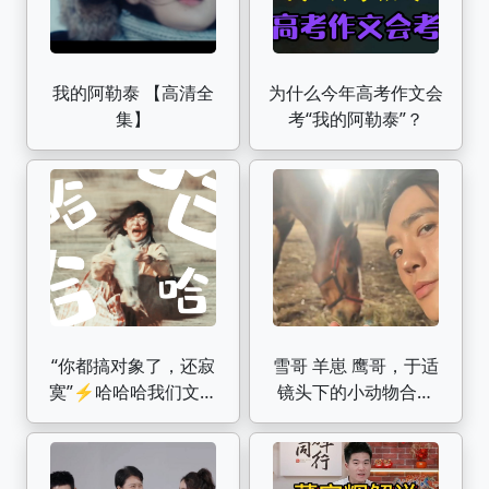
我的阿勒泰 【高清全
为什么今年高考作文会
集】
考“我的阿勒泰”？
“你都搞对象了，还寂
雪哥 羊崽 鹰哥，于适
寞”⚡️哈哈哈我们文秀
镜头下的小动物合集
谈个恋爱真的很不容
【于室存档】240605
易!!!这部简直全员喜剧
我的阿勒泰巴太
人《我的阿勒泰》欢乐