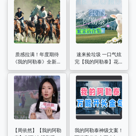
爱|我的阿勒泰】
质感拉满！年度期待
速来捡垃圾 一口气炫
《我的阿勒泰》全新预
完【我的阿勒泰】花絮
告，马伊琍+周依然+于
采访大合集｜花絮 片
适+蒋奇明
场 幕后 采访
【周依然】【我的阿勒
我的阿勒泰神级文案！