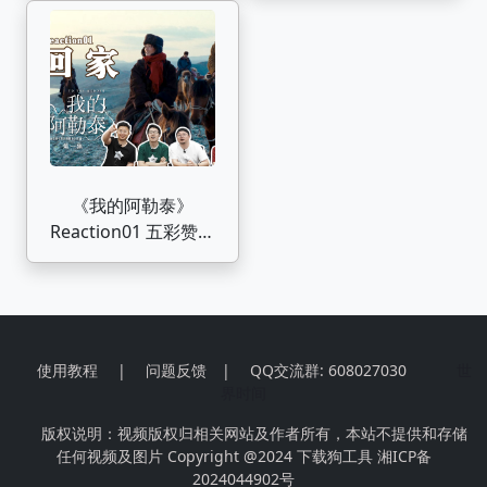
爱的
闪亮的过。
《我的阿勒泰》
Reaction01 五彩赞叹
风光美，文秀回到阿勒
泰
使用教程
|
问题反馈
|
QQ交流群: 608027030
世
界时间
版权说明：视频版权归相关网站及作者所有，本站不提供和存储
任何视频及图片 Copyright @2024
下载狗工具
湘ICP备
2024044902号