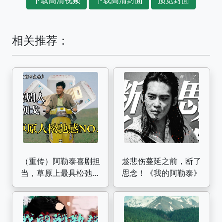
相关推荐：
（重传）阿勒泰喜剧担
趁悲伤蔓延之前，断了
当，草原上最具松弛感
思念！《我的阿勒泰》
的男人 | 《我的阿勒
泰》朝戈