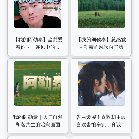
【我的阿勒泰】当我爱
【我的阿勒泰】总感觉
着你时，连风中的松
阿勒泰的风吹向了我
树，都会用它们丝绒般
的叶子唱出你的名字
我的阿勒泰｜人与自然
告白爆哭！喜欢却不敢
和谐共生的治愈画面
喜欢害怕辜负，真诚是
必杀技啊！【顶级纯