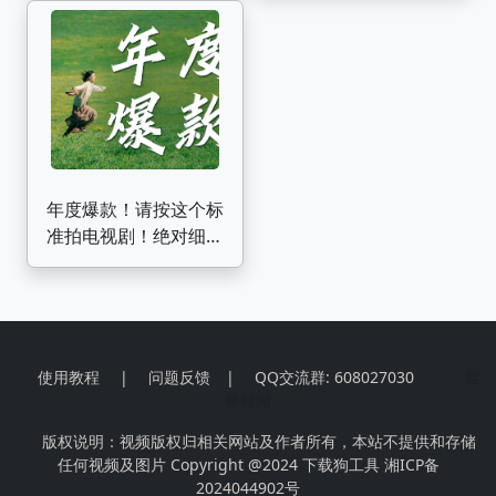
爱的
闪亮的过。
年度爆款！请按这个标
准拍电视剧！绝对细糠
《我的阿勒泰》P1
使用教程
|
问题反馈
|
QQ交流群: 608027030
世
界时间
版权说明：视频版权归相关网站及作者所有，本站不提供和存储
任何视频及图片 Copyright @2024
下载狗工具
湘ICP备
2024044902号