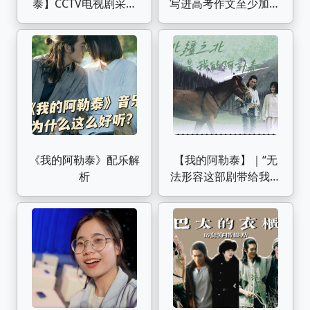
泰】CCTV电视剧采访
写进高考作文至少加10
完整版
分【作文纸条】
《我的阿勒泰》配乐解
【我的阿勒泰】｜“无
析
法形容这部剧带给我灵
魂的冲击力有多么震
撼！”