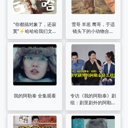
“你都搞对象了，还寂
雪哥 羊崽 鹰哥，于适
寞”⚡️哈哈哈我们文秀
镜头下的小动物合集
谈个恋爱真的很不容
【于室存档】240605
易!!!这部简直全员喜剧
我的阿勒泰巴太
人《我的阿勒泰》欢乐
向
我的阿勒泰 全集观看
专访《我的阿勒泰》剧
组：剧里剧外的阿勒泰
什么样？