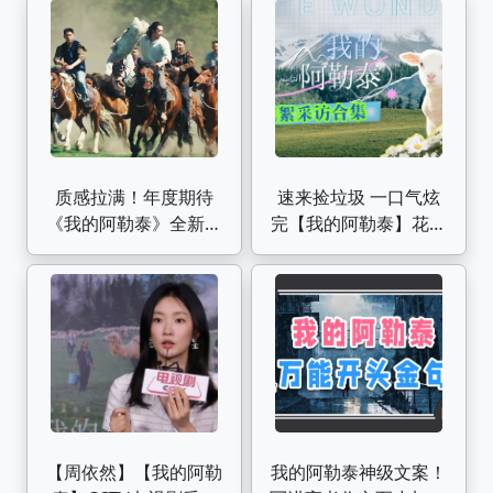
爱|我的阿勒泰】
质感拉满！年度期待
速来捡垃圾 一口气炫
《我的阿勒泰》全新预
完【我的阿勒泰】花絮
告，马伊琍+周依然+于
采访大合集｜花絮 片
适+蒋奇明
场 幕后 采访
【周依然】【我的阿勒
我的阿勒泰神级文案！