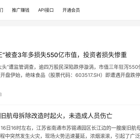
们
推广赚钱
API接口
开通会员
王”被查3年多损失550亿市值，投资者损失惨重
大头”遭监管调查，逾四万股民深陷跌停漩涡，市值三年狂泻550亿
市开盘伊始，绝味食品（股票代码：603517.SH）即遭遇开盘跌
3.22元每股…
日
旧航母拆除改造时起火，未造成人员伤亡
8月16日16时左右，江苏省南通市苏锡通园区长江边的一艘废旧航
程中突然发生火灾，现场火势迅速蔓延，浓烟滚滚，引起了广泛