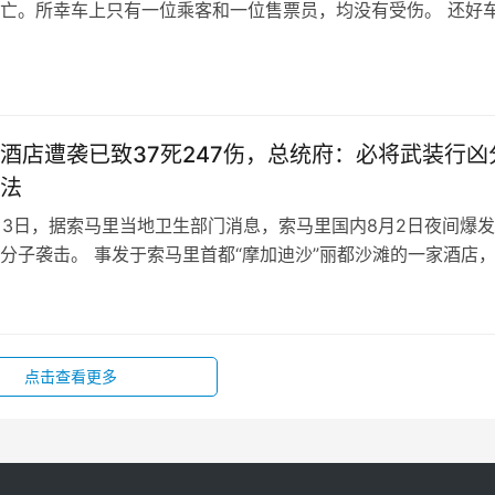
亡。所幸车上只有一位乘客和一位售票员，均没有受伤。 还好
客和售票员只是受伤算是不幸中的万…
日
酒店遭袭已致37死247伤，总统府：必将武装行凶
法
8月3日，据索马里当地卫生部门消息，索马里国内8月2日夜间爆
分子袭击。 事发于索马里首都“摩加迪沙”丽都沙滩的一家酒店
亡，247人受伤。目前，…
日
点击查看更多