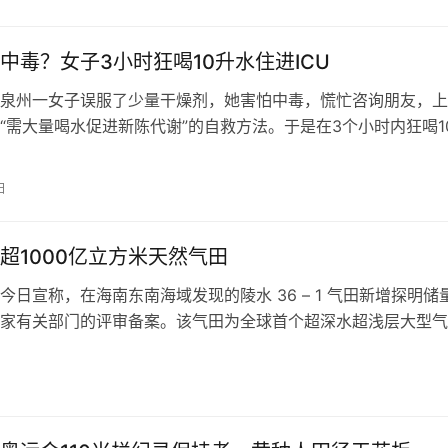
中毒？女子3小时狂喝10升水住进ICU
泉州一女子误服了少量干燥剂，她害怕中毒，慌忙咨询朋友，上
“需大量喝水促进新陈代谢”的自救方法。于是在3个小时内狂喝1
完没多久，就出现头晕恶心、手…
日
超1000亿立方米天然气田
今日宣称，在海南东南海域发现的陵水 36 – 1 气田新增探明储
家有关部门的评审备案。该气田为全球首个超深水超浅层大型气
的天然气地质储…