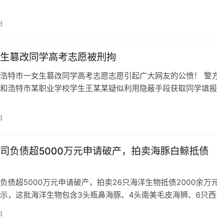
市消防救援支队官方微博发布…
日
生篡改同学高考志愿被刑拘
浩特市一女生篡改同学高考志愿志愿引起广大网友的公愤！ 警
和浩特市某职业学校学生王某某疑似利用隐蔽手段获取同学填报
号和密码并借机篡改其高考志愿。 …
日
司负债超5000万元申请破产，拍卖海豚白鲸抵债
负债超5000万元申请破产，拍卖26只海洋生物抵债2000余万
示，这批海洋生物包含3头瓶鼻海豚、4头南美毛皮海狮、6只西
、8头绿海龟、2头白鲸、…
日