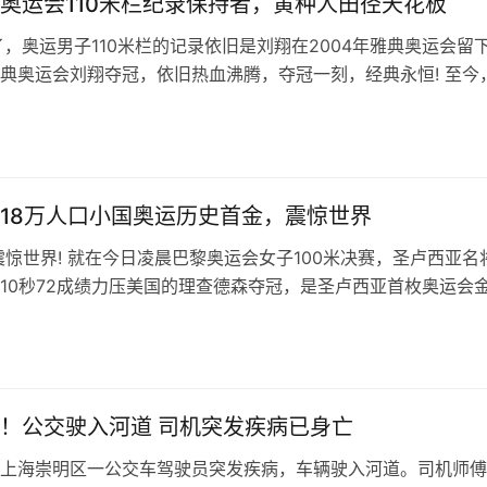
奥运会110米栏纪录保持者，黄种人田径天花板
了，奥运男子110米栏的记录依旧是刘翔在2004年雅典奥运会留下
典奥运会刘翔夺冠，依旧热血沸腾，夺冠一刻，经典永恒! 至今
运会史上的传说，是…
日
18万人口小国奥运历史首金，震惊世界
震惊世界! 就在今日凌晨巴黎奥运会女子100米决赛，圣卢西亚名
10秒72成绩力压美国的理查德森夺冠，是圣卢西亚首枚奥运会
那一刻，胜利的圣卢西亚的…
日
！公交驶入河道 司机突发疾病已身亡
上海崇明区一公交车驾驶员突发疾病，车辆驶入河道。司机师傅