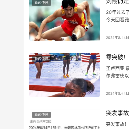
刘翔仍是
新闻快讯
20年过去
今天回看雅
翔依旧是奥
2024年8月4
零突破！
新闻快讯
圣卢西亚 
尔弗雷德以
牌，夺冠的
2024年8月4
突发事故
新闻快讯
突发事故！