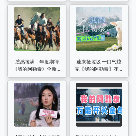
必杀技啊！【顶级纯
爱|我的阿勒泰】
质感拉满！年度期待
速来捡垃圾 一口气炫
《我的阿勒泰》全新预
完【我的阿勒泰】花絮
告，马伊琍+周依然+于
采访大合集｜花絮 片
适+蒋奇明
场 幕后 采访