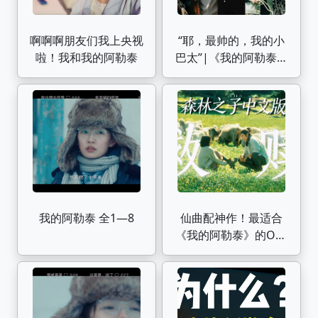
啊啊啊朋友们我上央视
“耶，最帅的，我的小
啦！我和我的阿勒泰
巴太”|《我的阿勒泰》
巴太的16套造型盘点
我的阿勒泰 全1—8
仙曲配神作！最适合
《我的阿勒泰》的OST
出现了！中文版森林之
子打开年度爆款剧
【YooA】