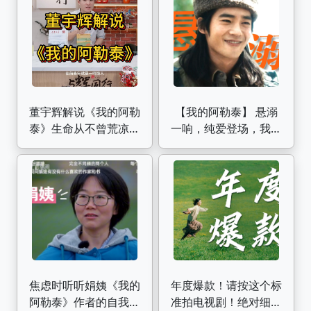
人《我的阿勒泰》欢乐
向
董宇辉解说《我的阿勒
【我的阿勒泰】 悬溺
泰》生命从不曾荒凉，
一响，纯爱登场，我们
它是一种安静的绝美
巴太哥哥生来就是搞纯
爱的
焦虑时听听娟姨《我的
年度爆款！请按这个标
阿勒泰》作者的自我经
准拍电视剧！绝对细糠