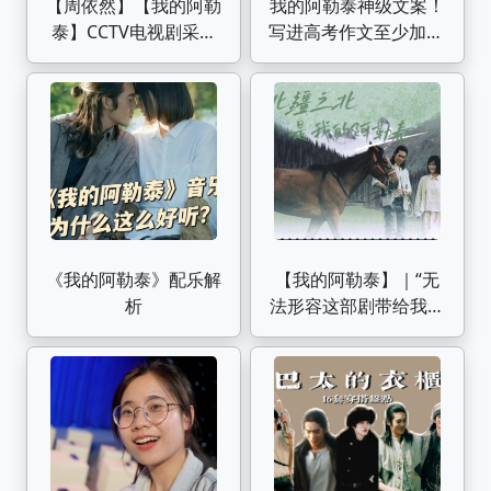
【周依然】【我的阿勒
我的阿勒泰神级文案！
泰】CCTV电视剧采访
写进高考作文至少加10
完整版
分【作文纸条】
《我的阿勒泰》配乐解
【我的阿勒泰】｜“无
析
法形容这部剧带给我灵
魂的冲击力有多么震
撼！”