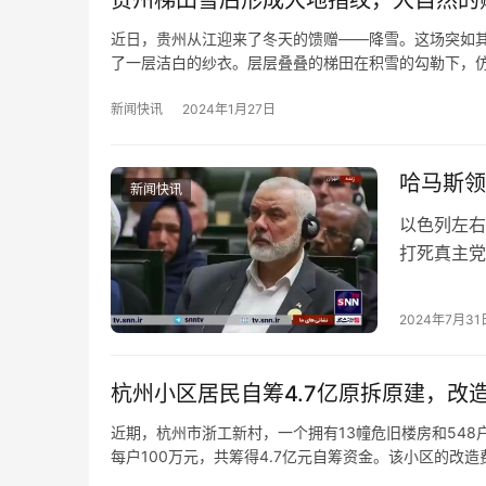
近日，贵州从江迎来了冬天的馈赠——降雪。这场突如
了一层洁白的纱衣。层层叠叠的梯田在积雪的勾勒下，
新闻快讯
2024年1月27日
哈马斯领
新闻快讯
以色列左右
打死真主党
在伊朗首都
2024年7月31
杭州小区居民自筹4.7亿原拆原建，改造费
近期，杭州市浙工新村，一个拥有13幢危旧楼房和54
每户100万元，共筹得4.7亿元自筹资金。该小区的改造