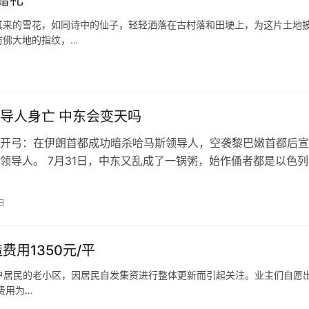
其来的雪花，如同诗中的仙子，轻轻洒落在古村落和田埂上，为这片土地
仿佛大地的指纹，…
导人身亡 中东会变天吗
开弓：在伊朗首都成功暗杀哈马斯领导人，空袭黎巴嫩首都后宣
领导人。 7月31日，中东又乱成了一锅粥，始作俑者都是以色列
德黑兰，以色列利用远程武器，…
日
用1350元/平
8户居民的老小区，因居民自发集资进行整体更新而引起关注。业主们自愿
费用为…