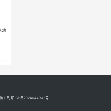
名幼
到5
狗工具
湘ICP备2024044902号