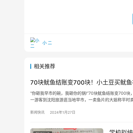
小 二
相关推荐
70块鱿鱼结账变700块！小土豆买鱿鱼
“你砸我早市的碗，我砸你的锅!”70块鱿鱼结账变700
一游客到沈阳旅游逛当地早市，一卖鱼片的大姐称平时
新闻快讯
2024年1月27日
学校拟统