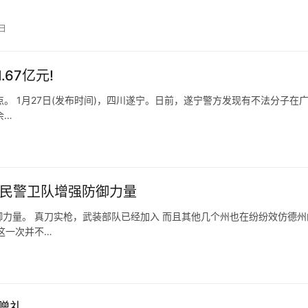
男网红事后发帖，追忆爱人，…
0日
67亿元!
窝点。 1月27日(发布时间)，四川遂宁。日前，遂宁警方发现有不法分子在
余…
国民警卫队增强防御力量
力量。 真刀实枪，武装部队已经加入 而且其他几个州也在纷纷效仿德州
这一次并不…
赠礼