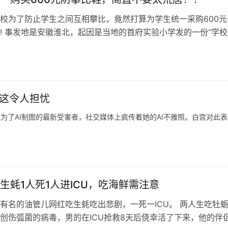
校为了防止学生之间互相攀比，竟然打算为学生统一采购600元
! 事发地是安徽淮北，起因是当地的首府实验小学发的一份“学校
购买600元一双鞋”的意见征…
，这令人担忧
ft）成为了AI制图的最新受害者，社交媒体上疯传着她的AI不雅照。白宫对此
生蚝1人死1人进ICU，吃海鲜需注意
有名的油管儿网红吃生蚝吃出悲剧，一死一ICU。 两人生吃牡
创伤弧菌的病毒，男的在ICU抢救8天后侥幸活了下来，他的伴