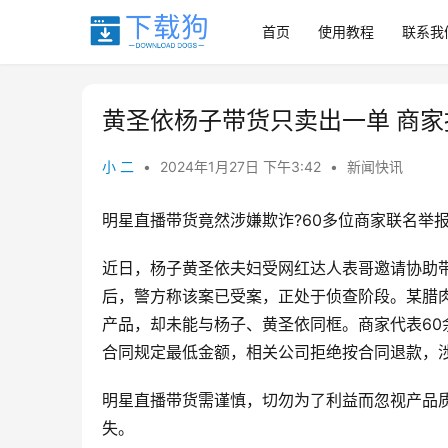
首页
使用教程
联系我
黄圣依杨子带货只卖出一单 商
小 二
•
2024年1月27日 下午3:42
•
新闻快讯
明星直播带货竟然涉嫌欺诈?60多位商家联名举
近日，杨子黄圣依夫妇受网红达人表哥邀请协助
后，警方称该案已受案，正处于侦查阶段。某腊肉
产品，却未能与杨子、黄圣依同框。商家代表60
合同规定最低金额，相关公司拒绝按合同退款，
明星直播带货需谨慎，切勿为了利益而忽视产品
失。