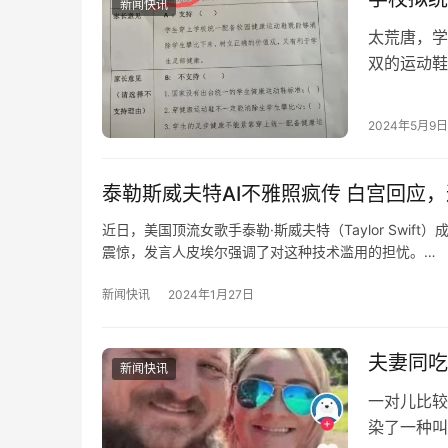
新闻快讯
太荒唐，学
双的运动鞋
统一为学生
2024年5月9日
泰勒斯威夫特AI不雅照疯传 白宫回应
近日，美国顶流女歌手泰勒·斯威夫特（Taylor Swi
震惊，发言人皮埃尔强调了对这种技术滥用的担忧。…
新闻快讯
2024年1月27日
夫妻同吃
新闻快讯
一对儿比较
染了一种叫