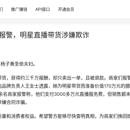
们
推广赚钱
API接口
开通会员
家报警，明星直播带货涉嫌欺诈
报杨子黄圣依夫妇。
带货，获得约三千万报酬，却只卖出一单，且被退款。商家们报
品牌负责人王女士透露，她为明星带货而准备价值170万元的
余名商家报警称，他们支付3000多万元直播服务费，但销售额
涉嫌合同诈骗。
质量和消费者权益。希望警方能够尽快查明真相，为商家们挽回