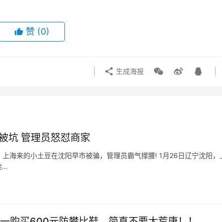
赞
(0)
生成海报
被坑 管理员怒怼商家
块，上海来的小土豆在沈阳早市被骗，管理员霸气撑腰! 1月26日辽宁沈阳，
卖…
一购买600元防攀比鞋，简直不要太荒唐！！