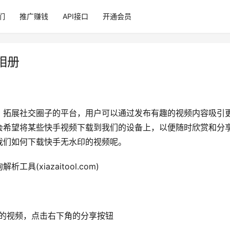
们
推广赚钱
API接口
开通会员
相册
、拓展社交圈子的平台，用户可以通过发布有趣的视频内容吸引
会希望将某些快手视频下载到我们的设备上，以便随时欣赏和分
我们如何下载快手无水印的视频呢。
(xiazaitool.com)
载的视频，点击右下角的分享按钮