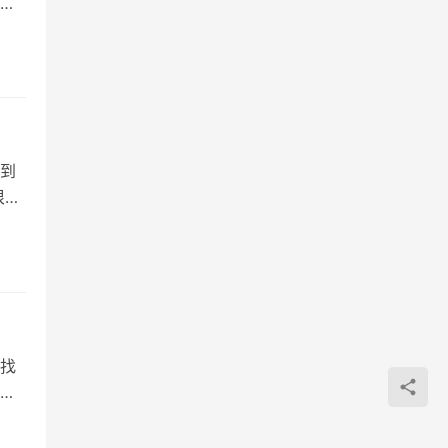
保
到
很简
找
下