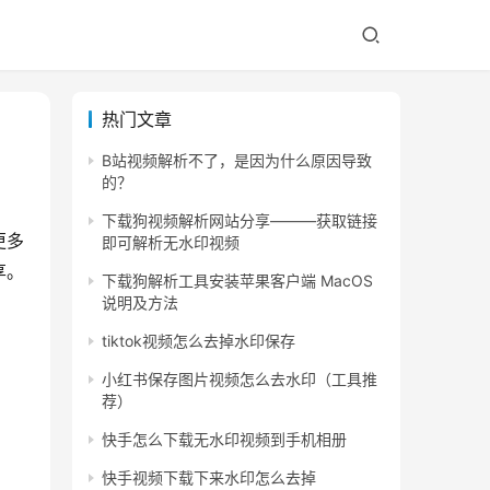
热门文章
B站视频解析不了，是因为什么原因导致
的？
下载狗视频解析网站分享———获取链接
更多
即可解析无水印视频
享。
下载狗解析工具安装苹果客户端 MacOS
说明及方法
tiktok视频怎么去掉水印保存
小红书保存图片视频怎么去水印（工具推
荐）
快手怎么下载无水印视频到手机相册
快手视频下载下来水印怎么去掉