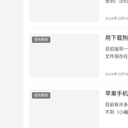
受到广泛的
存时造成困
2024年12月1
用下载狗
使用教程
目前接到一
文件保存在
单，不同浏
2024年12月1
苹果手机
使用教程
目前有许多
不到（小编
载后找到相