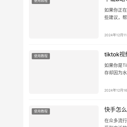
使用教程
如果你正在
些建议，帮
解析工具 
2024年12月1
tikto
使用教程
如果你是T
存却因为水
你轻松去除T
2024年12月1
快手怎么
使用教程
在众多流行