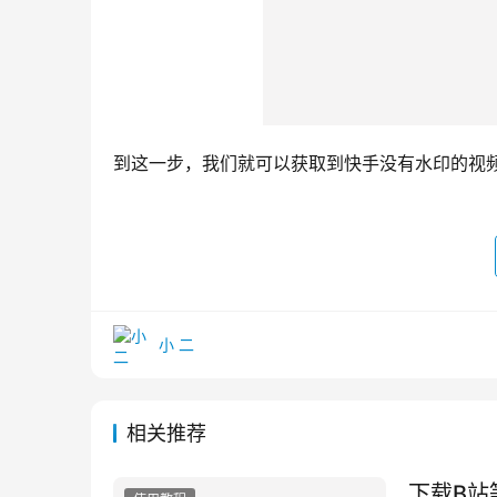
到这一步，我们就可以获取到快手没有水印的视频啦
小 二
相关推荐
下载B站