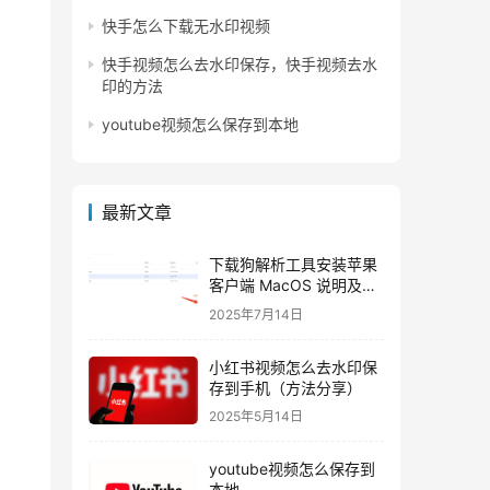
快手怎么下载无水印视频
快手视频怎么去水印保存，快手视频去水
印的方法
youtube视频怎么保存到本地
最新文章
下载狗解析工具安装苹果
客户端 MacOS 说明及方
法
2025年7月14日
小红书视频怎么去水印保
存到手机（方法分享）
2025年5月14日
youtube视频怎么保存到
本地