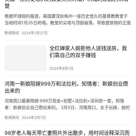
楚
根据环球网的报道，美国康涅狄格州一座历史悠久的基督教教堂于
当地时间1月25日坍塌。教堂的尖塔与顶部崩落，导致建筑物的正面
成为一片废墟。该教堂的历史可追溯到1850年左右，但也有其他…
新闻快讯
2024年1月27日
全红婵家人婉拒他人送钱送房，我
们靠自己的双手赚钱
2024年8月1日
河南一新娘陪嫁999万和法拉利，知情者：新娘创业攒
出来的
河南周口最豪陪嫁:999万现金+别墅+法拉利+深圳房一套，知情
者：新娘创业自己攒出来的。 2月5日，河南周口，女子出嫁，她的
陪嫁让人惊叹不已，999万现金，外加一辆法拉利，再加一套…
新闻快讯
2024年2月7日
98岁老人每天带亡妻照片外出散步，用时间诠释深沉而