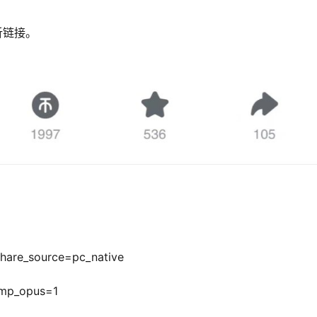
析链接。
share_source=pc_native
jump_opus=1