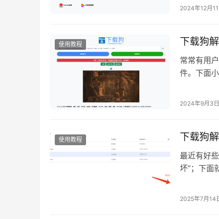
2024年12月1
下载狗解
使用教程
常常有用户
件。下面小
件。 以谷
2024年9月3
下载狗解
使用教程
最近有好些
坏”；下面
MacOS
2025年7月14