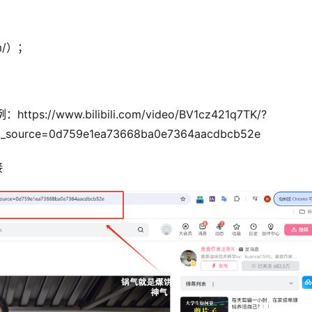
om/）；
/www.bilibili.com/video/BV1cz421q7TK/?
&vd_source=0d759e1ea73668ba0e7364aacdbcb52e
接