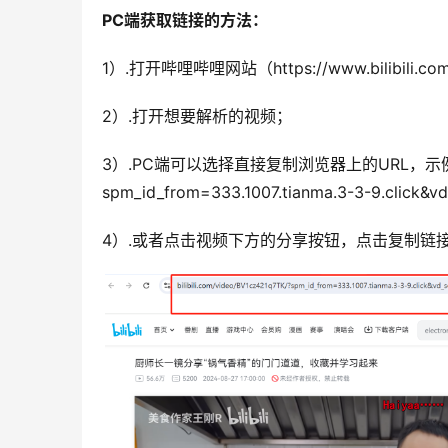
PC端获取链接的方法：
1）.打开哔哩哔哩网站（https://www.bilibili.c
2）.打开想要解析的视频；
3）.PC端可以选择直接复制浏览器上的URL，示例：https:/
spm_id_from=333.1007.tianma.3-3-9.click
4）.或者点击视频下方的分享按钮，点击复制链