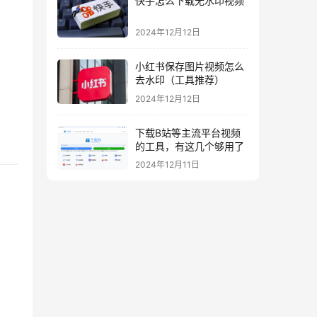
快手怎么下载无水印视频
2024年12月12日
小红书保存图片视频怎么
去水印（工具推荐）
2024年12月12日
下载B站等主流平台视频
的工具，有这几个够用了
2024年12月11日