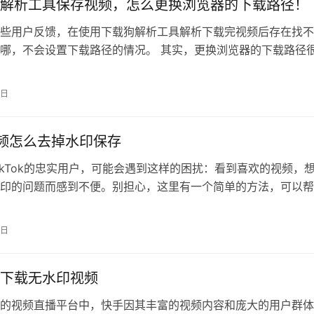
解析工具保存视频，怎么更换浏览器的下载路径！
些用户反馈，在使用下载狗解析工具解析下载完视频后存在找不
哪，不会设置下载路径的情况。 其实，更换浏览器的下载路径
览器的操作略有差异。以下是几种主…
6日
k视频怎么去掉水印保存
ikTok的忠实用户，可能会遇到这样的困扰：看到喜欢的视频，
印的问题而感到不便。别担心，这里有一个简单的方法，可以帮
ikTok视频中的水印。 …
6日
下载无水印视频
的视频直播平台中，快手因其丰富的视频内容和庞大的用户群体