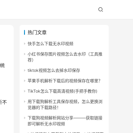
热门文章
快手怎么下载无水印视频
小红书保存图片视频怎么去水印（工具推
荐）
编统
tiktok视频怎么去掉水印保存
苹果手机解析下载后的视频保存在哪里？
TikTok怎么下载高清视频(手把手教你)
用下载狗解析工具保存视频，怎么更换浏
析不
览器的下载路径！
下载狗视频解析网站分享———获取链接
即可解析无水印视频