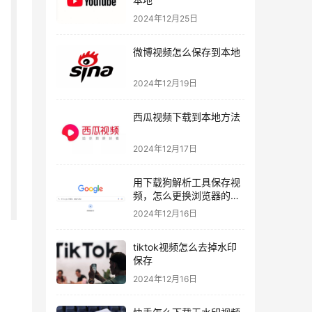
2024年12月25日
微博视频怎么保存到本地
2024年12月19日
西瓜视频下载到本地方法
2024年12月17日
用下载狗解析工具保存视
频，怎么更换浏览器的下
载路径！
2024年12月16日
tiktok视频怎么去掉水印
保存
2024年12月16日