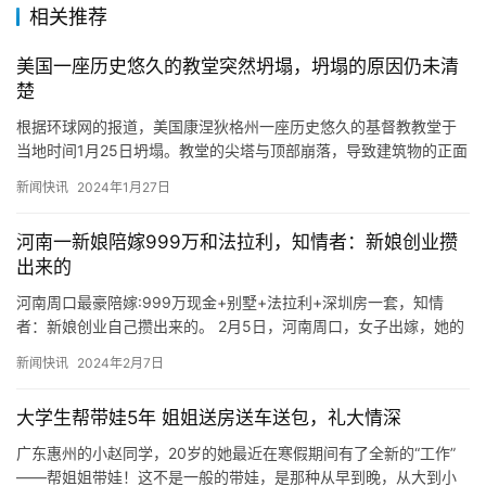
相关推荐
美国一座历史悠久的教堂突然坍塌，坍塌的原因仍未清
楚
根据环球网的报道，美国康涅狄格州一座历史悠久的基督教教堂于
当地时间1月25日坍塌。教堂的尖塔与顶部崩落，导致建筑物的正面
成为一片废墟。该教堂的历史可追溯到1850年左右，但也有其他…
新闻快讯
2024年1月27日
河南一新娘陪嫁999万和法拉利，知情者：新娘创业攒
出来的
河南周口最豪陪嫁:999万现金+别墅+法拉利+深圳房一套，知情
者：新娘创业自己攒出来的。 2月5日，河南周口，女子出嫁，她的
陪嫁让人惊叹不已，999万现金，外加一辆法拉利，再加一套…
新闻快讯
2024年2月7日
大学生帮带娃5年 姐姐送房送车送包，礼大情深
广东惠州的小赵同学，20岁的她最近在寒假期间有了全新的“工作”
——帮姐姐带娃！这不是一般的带娃，是那种从早到晚，从大到小