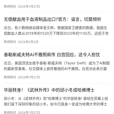
都要照顾好的那种。小赵的姐姐真是拼了，为了让她帮忙，直接把
新闻快讯
2024年1月27日
家…
无偿献血用于血液制品出口?官方：谣言，切莫倾听
近日，有少数网络自媒体发文称，根据国家卫健委的数据，我国无
偿献血人数从2018年的1520万下降到2023年的1130万，远低于世
界卫生组织推荐的1.8%。还有自媒体发文称，中国是…
新闻快讯
2024年2月3日
泰勒斯威夫特AI不雅照疯传 白宫回应，这令人担忧
近日，美国顶流女歌手泰勒·斯威夫特（Taylor Swift）成为了AI制图
的最新受害者，社交媒体上疯传着她的AI不雅照。白宫对此表示震
惊，发言人皮埃尔强调了对这种技术滥用的担忧。…
新闻快讯
2024年1月27日
华丽转身！《武林外传》中的邱小冬成哈佛博士
邱小冬：从《武林外传》到“哈佛博士”的华丽转身! 曾经在荧幕上给
我们留下深刻印象的邱小冬，如今已摇身一变成为哈佛大学的博士
生。这位在《武林外传》中崭露头角的演员，用他的才华和努力，…
新闻快讯
2024年1月27日