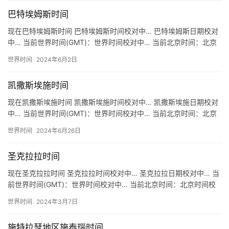
巴特埃姆斯时间
现在巴特埃姆斯时间 巴特埃姆斯时间校对中… 巴特埃姆斯日期校对
中… 当前世界时间(GMT)：世界时间校对中… 当前北京时间：北京
时间校对中… 关于巴特埃姆斯时间 地区：德国 巴特埃…
世界时间
2024年6月2日
凯撒斯埃施时间
现在凯撒斯埃施时间 凯撒斯埃施时间校对中… 凯撒斯埃施日期校对
中… 当前世界时间(GMT)：世界时间校对中… 当前北京时间：北京
时间校对中… 关于凯撒斯埃施时间 地区：德国 凯撒斯…
世界时间
2024年6月26日
圣克拉拉时间
现在圣克拉拉时间 圣克拉拉时间校对中… 圣克拉拉日期校对中… 当
前世界时间(GMT)：世界时间校对中… 当前北京时间：北京时间校
对中… 关于圣克拉拉时间 地区：美国 圣克拉拉 Ci…
世界时间
2024年3月7日
施特拉瑟地区施泰瑙时间