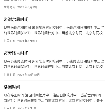
京时间：北京时间校对中… 关于埃尔普罗格雷索时间 地…
世界时间
2024年3月29日
米谢尔恩时间
现在米谢尔恩时间 米谢尔恩时间校对中… 米谢尔恩日期校对中… 当
前世界时间(GMT)：世界时间校对中… 当前北京时间：北京时间校
对中… 关于米谢尔恩时间 地区：德国 米谢尔恩 Mü…
世界时间
2024年7月3日
迈索隆吉时间
现在迈索隆吉时间 迈索隆吉时间校对中… 迈索隆吉日期校对中… 当
前世界时间(GMT)：世界时间校对中… 当前北京时间：北京时间校
对中… 关于迈索隆吉时间 地区：希腊 迈索隆吉 Με…
世界时间
2024年10月18日
洛因时间
现在洛因时间 洛因时间校对中… 洛因日期校对中… 当前世界时间
(GMT)：世界时间校对中… 当前北京时间：北京时间校对中… 关于
洛因时间 地区：德国 洛因 Leun 时区：UTC/…
世界时间
2024年7月1日