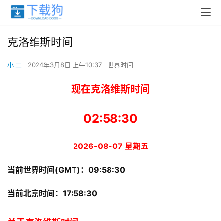
克洛维斯时间
小 二
2024年3月8日 上午10:37
世界时间
现在克洛维斯时间
02:58:30
2026-08-07 星期五
当前世界时间(GMT)：
09:58:30
当前北京时间：
17:58:30