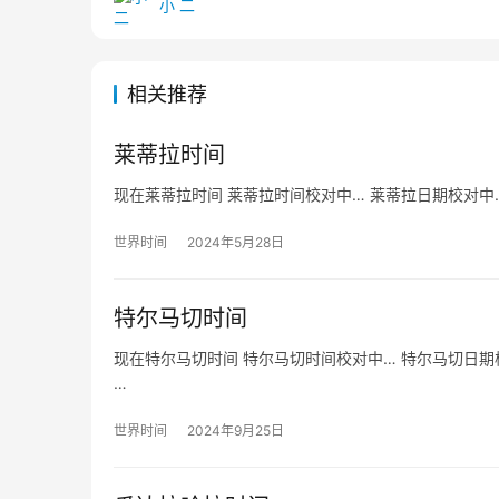
小 二
相关推荐
莱蒂拉时间
现在莱蒂拉时间 莱蒂拉时间校对中… 莱蒂拉日期校对中… 
世界时间
2024年5月28日
特尔马切时间
现在特尔马切时间 特尔马切时间校对中… 特尔马切日期校
…
世界时间
2024年9月25日