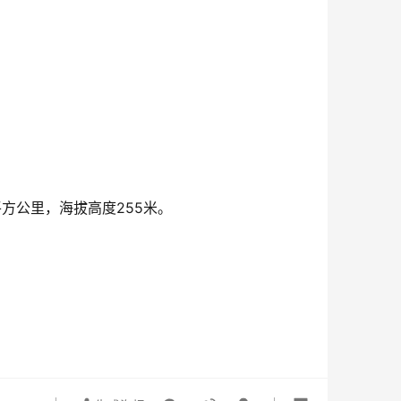
方公里，海拔高度255米。