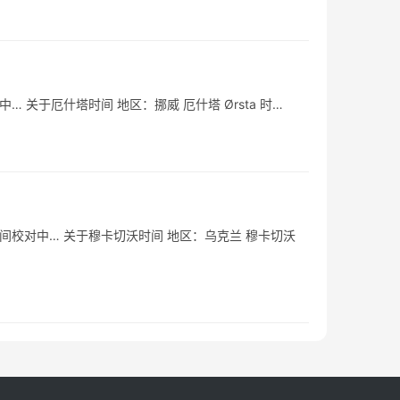
关于厄什塔时间 地区：挪威 厄什塔 Ørsta 时…
间校对中… 关于穆卡切沃时间 地区：乌克兰 穆卡切沃