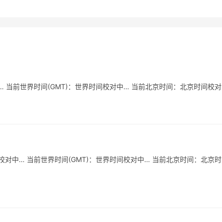
当前世界时间(GMT)：世界时间校对中… 当前北京时间：北京时间校对中… 
对中… 当前世界时间(GMT)：世界时间校对中… 当前北京时间：北京时