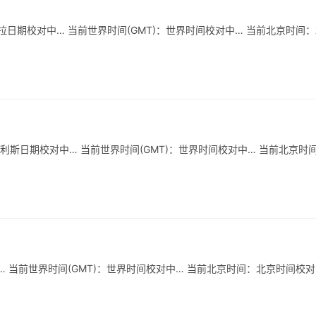
日期校对中… 当前世界时间(GMT)：世界时间校对中… 当前北京时间：
萨利斯日期校对中… 当前世界时间(GMT)：世界时间校对中… 当前北京时
 当前世界时间(GMT)：世界时间校对中… 当前北京时间：北京时间校对中