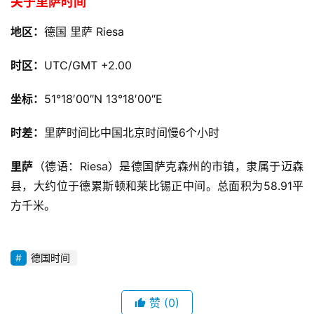
关于里萨时间
地区：
德国 里萨 Riesa
时区：
UTC/GMT +2.00
坐标：
51°18′00″N
13°18′00″E
时差：
里萨时间比中国北京时间慢6个小时
里萨
（德语：
Riesa
）是德国萨克森州的市镇，隶属于迈森
县，大约位于德累斯顿和莱比锡正中间。总面积为58.91平
方千米。
德国时间
赞
(0)