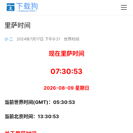
里萨时间
小 二
2024年7月17日 下午9:21
世界时间
现在里萨时间
07:30:53
2026-08-09 星期日
当前世界时间(GMT)：
05:30:53
当前北京时间：
13:30:53