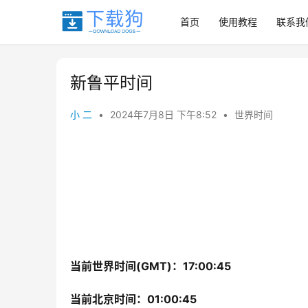
首页
使用教程
联系我
新鲁平时间
小 二
•
2024年7月8日 下午8:52
•
世界时间
当前世界时间(GMT)：
17:00:45
当前北京时间：
01:00:45