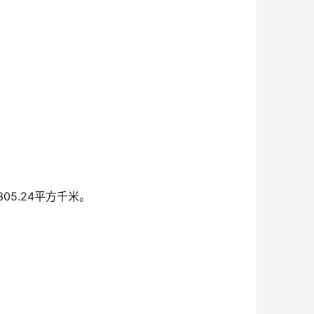
5.24平方千米。