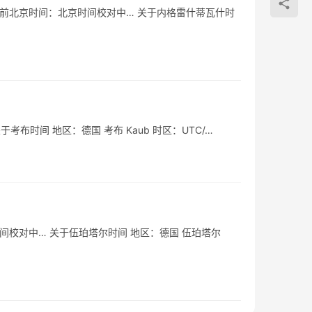
当前北京时间：北京时间校对中… 关于内格雷什蒂瓦什时
布时间 地区：德国 考布 Kaub 时区：UTC/…
间校对中… 关于伍珀塔尔时间 地区：德国 伍珀塔尔