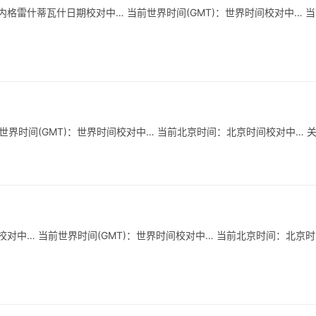
内格雷什蒂瓦什日期校对中… 当前世界时间(GMT)：世界时间校对中… 
界时间(GMT)：世界时间校对中… 当前北京时间：北京时间校对中… 关于考
对中… 当前世界时间(GMT)：世界时间校对中… 当前北京时间：北京时