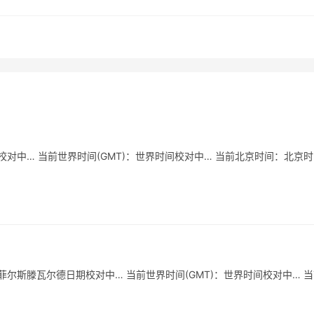
对中… 当前世界时间(GMT)：世界时间校对中… 当前北京时间：北京时
菲尔斯滕瓦尔德日期校对中… 当前世界时间(GMT)：世界时间校对中… 