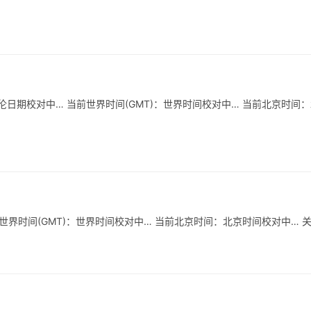
日期校对中… 当前世界时间(GMT)：世界时间校对中… 当前北京时间：
界时间(GMT)：世界时间校对中… 当前北京时间：北京时间校对中… 关于坎