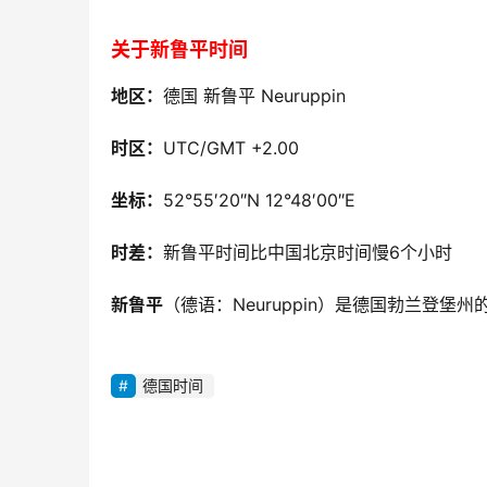
关于新鲁平时间
地区：
德国 新鲁平 Neuruppin
时区：
UTC/GMT +2.00
坐标：
52°55′20″N
12°48′00″E
时差：
新鲁平时间比中国北京时间慢6个小时
新鲁平
（德语：
Neuruppin
）是德国勃兰登堡州的
德国时间