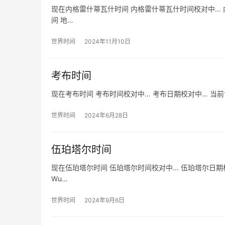
现在内格雷什蒂瓦什时间 内格雷什蒂瓦什时间校对中… 
间 地…
世界时间
2024年11月10日
考布时间
现在考布时间 考布时间校对中… 考布日期校对中… 当前世
世界时间
2024年6月28日
伍珀塔尔时间
现在伍珀塔尔时间 伍珀塔尔时间校对中… 伍珀塔尔日期校
Wu…
世界时间
2024年9月6日