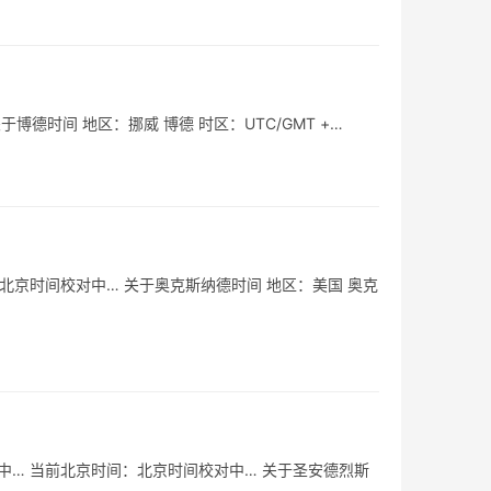
德时间 地区：挪威 博德 时区：UTC/GMT +…
北京时间校对中… 关于奥克斯纳德时间 地区：美国 奥克
中… 当前北京时间：北京时间校对中… 关于圣安德烈斯