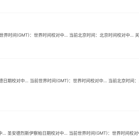
界时间(GMT)：世界时间校对中… 当前北京时间：北京时间校对中… 关于博
日期校对中… 当前世界时间(GMT)：世界时间校对中… 当前北京时间：
… 圣安德烈斯伊察帕日期校对中… 当前世界时间(GMT)：世界时间校对