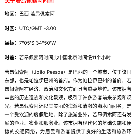
关于若昂佩索阿时间
地区：
巴西 若昂佩索阿
时区：
UTC/GMT -3.00
坐标：
7°05′S 34°50′W
时差：
若昂佩索阿时间比中国北京时间慢11个小时
若昂佩索阿（João Pessoa）是巴西的一个城市，位于该国
东部，也是帕拉伊巴州的首府。作为帕拉伊巴州的首府，若
昂佩索阿在经济、政治和文化方面具有重要地位。该市拥有
丰富的历史遗迹和文化景观，吸引了许多游客前来参观和观
光。若昂佩索阿还以其美丽的海滩和清澈的海水而闻名，是
一个受欢迎的度假胜地。除了旅游业外，若昂佩索阿还有发
展的渔业、农业和服务业。该市拥有现代化的基础设施和便
捷的交通网络，为居民和游客提供了良好的生活和旅游环