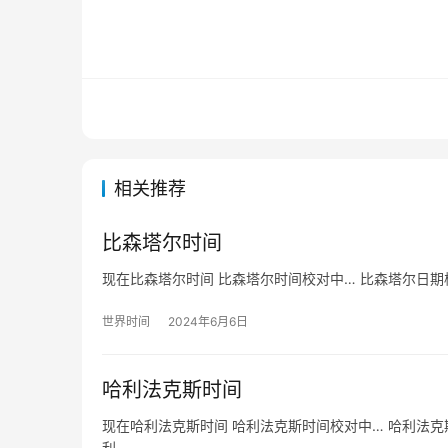
相关推荐
比森塔尔时间
现在比森塔尔时间 比森塔尔时间校对中… 比森塔尔日期校
世界时间
2024年6月6日
哈利法克斯时间
现在哈利法克斯时间 哈利法克斯时间校对中… 哈利法克斯
利…