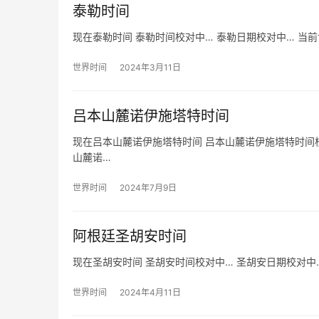
泰勒时间
现在泰勒时间 泰勒时间校对中… 泰勒日期校对中… 当前世
世界时间
2024年3月11日
吕本山麓诺伊施塔特时间
现在吕本山麓诺伊施塔特时间 吕本山麓诺伊施塔特时间校
山麓诺…
世界时间
2024年7月9日
阿根廷圣胡安时间
现在圣胡安时间 圣胡安时间校对中… 圣胡安日期校对中… 
世界时间
2024年4月11日