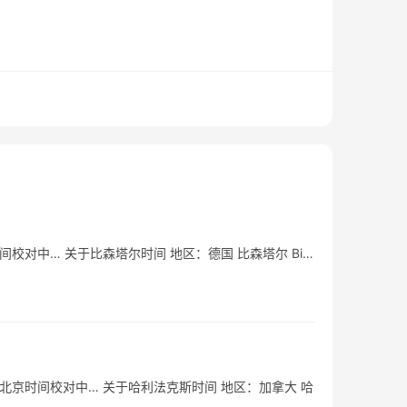
校对中… 关于比森塔尔时间 地区：德国 比森塔尔 Bi…
北京时间校对中… 关于哈利法克斯时间 地区：加拿大 哈