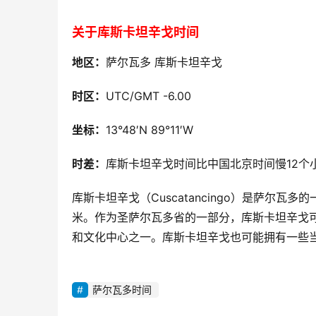
关于库斯卡坦辛戈时间
地区：
萨尔瓦多
库斯卡坦辛戈
时区：
UTC/GMT -6.00
坐标：
13°48′N 89°11′W
时差：
库斯卡坦辛戈时间比中国北京时间慢12个
库斯卡坦辛戈（Cuscatancingo）是萨尔
米。作为圣萨尔瓦多省的一部分，库斯卡坦辛戈
和文化中心之一。库斯卡坦辛戈也可能拥有一些
萨尔瓦多时间