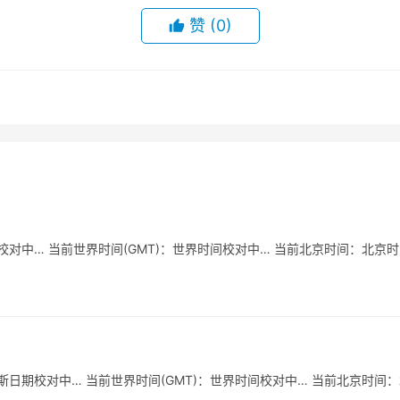
赞
(0)
对中… 当前世界时间(GMT)：世界时间校对中… 当前北京时间：北京时间
日期校对中… 当前世界时间(GMT)：世界时间校对中… 当前北京时间：