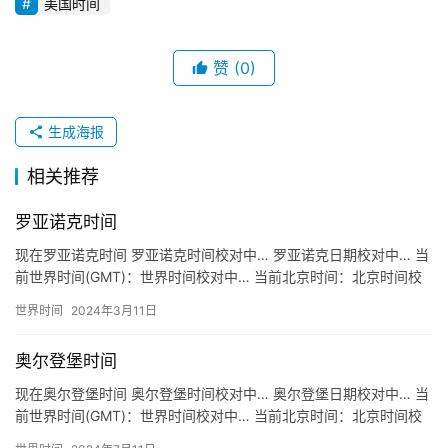
美国时间
赞
(0)
生成海报
相关推荐
罗亚诺克时间
现在罗亚诺克时间 罗亚诺克时间校对中… 罗亚诺克日期校对中… 当
前世界时间(GMT)：世界时间校对中… 当前北京时间：北京时间校
对中… 关于罗亚诺克时间 地区：美国 罗亚诺克 Ro…
世界时间
2024年3月11日
奥尔登堡时间
现在奥尔登堡时间 奥尔登堡时间校对中… 奥尔登堡日期校对中… 当
前世界时间(GMT)：世界时间校对中… 当前北京时间：北京时间校
对中… 关于奥尔登堡时间 地区：德国 奥尔登堡 Ol…