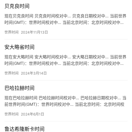
贝克良时间
现在贝克良时间 贝克良时间校对中… 贝克良日期校对中… 当前世界
时间(GMT)：世界时间校对中… 当前北京时间：北京时间校对中…
关于贝克良时间 地区：罗马尼亚 贝克良 时区：UT…
世界时间
2024年11月13日
安大略省时间
现在安大略时间 安大略时间校对中… 安大略日期校对中… 当前世界
时间(GMT)：世界时间校对中… 当前北京时间：北京时间校对中…
关于安大略时间 地区：加拿大 安大略省 时区：UT…
世界时间
2024年3月14日
巴哈拉赫时间
现在巴哈拉赫时间 巴哈拉赫时间校对中… 巴哈拉赫日期校对中… 当
前世界时间(GMT)：世界时间校对中… 当前北京时间：北京时间校
对中… 关于巴哈拉赫时间 地区：德国 巴哈拉赫 Ba…
世界时间
2024年6月1日
鲁达希隆斯卡时间