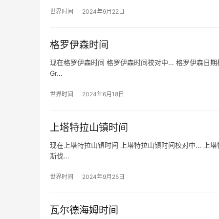
世界时间
2024年9月22日
格罗伊森时间
现在格罗伊森时间 格罗伊森时间校对中… 格罗伊森日期校
Gr…
世界时间
2024年6月18日
上塔特拉山镇时间
现在上塔特拉山镇时间 上塔特拉山镇时间校对中… 上塔
斯伐…
世界时间
2024年9月25日
瓦尔德海姆时间