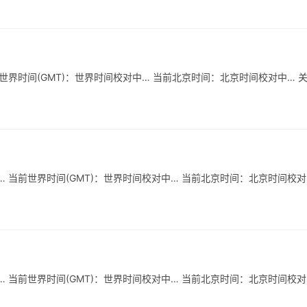
界时间(GMT)：世界时间校对中… 当前北京时间：北京时间校对中… 关于楚
当前世界时间(GMT)：世界时间校对中… 当前北京时间：北京时间校对中…
 当前世界时间(GMT)：世界时间校对中… 当前北京时间：北京时间校对