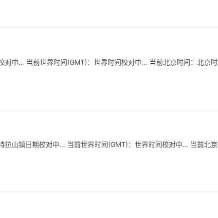
对中… 当前世界时间(GMT)：世界时间校对中… 当前北京时间：北京时
特拉山镇日期校对中… 当前世界时间(GMT)：世界时间校对中… 当前北