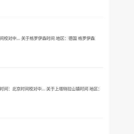
间校对中… 关于格罗伊森时间 地区：德国 格罗伊森
京时间：北京时间校对中… 关于上塔特拉山镇时间 地区：