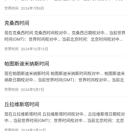
诺森时间 地区：德国 诺森 Nossen 时区：UT…
世界时间
2024年7月9日
克桑西时间
现在克桑西时间 克桑西时间校对中… 克桑西日期校对中… 当前世界
时间(GMT)：世界时间校对中… 当前北京时间：北京时间校对中…
关于克桑西时间 地区：希腊 克桑西 Ξάνθη 时…
世界时间
2024年10月13日
帕图斯迪米纳斯时间
现在帕图斯迪米纳斯时间 帕图斯迪米纳斯时间校对中… 帕图斯迪米
纳斯日期校对中… 当前世界时间(GMT)：世界时间校对中… 当前北
京时间：北京时间校对中… 关于帕图斯迪米纳斯时间 地…
世界时间
2024年5月7日
丘拉维斯塔时间
现在丘拉维斯塔时间 丘拉维斯塔时间校对中… 丘拉维斯塔日期校对
中… 当前世界时间(GMT)：世界时间校对中… 当前北京时间：北京
时间校对中… 关于丘拉维斯塔时间 地区：美国 丘拉维…
世界时间
2024年2月21日