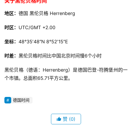
关于黑伦贝格时间
地区：
德国 黑伦贝格 Herrenberg
时区：
UTC/GMT +2.00
坐标：
48°35′48″N
8°52′15″E
时差：
黑伦贝格时间比中国北京时间慢6个小时
黑伦贝格（德语：
Herrenberg
）是德国巴登-符腾堡州的一
个市镇。总面积65.71平方公里。
德国时间
赞
(0)