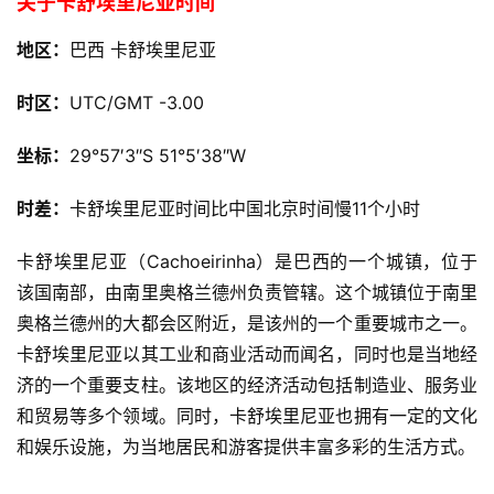
关于卡舒埃里尼亚时间
地区：
巴西 卡舒埃里尼亚
时区：
UTC/GMT -3.00
坐标：
29°57′3″S 51°5′38″W
时差：
卡舒埃里尼亚时间比中国北京时间慢11个小时
卡舒埃里尼亚（Cachoeirinha）是巴西的一个城镇，位于
该国南部，由南里奥格兰德州负责管辖。这个城镇位于南里
奥格兰德州的大都会区附近，是该州的一个重要城市之一。
卡舒埃里尼亚以其工业和商业活动而闻名，同时也是当地经
济的一个重要支柱。该地区的经济活动包括制造业、服务业
和贸易等多个领域。同时，卡舒埃里尼亚也拥有一定的文化
和娱乐设施，为当地居民和游客提供丰富多彩的生活方式。