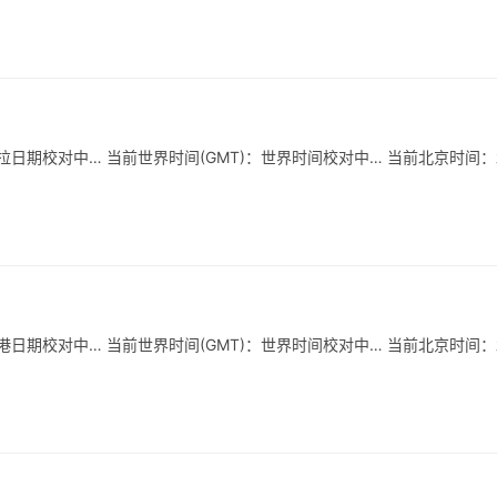
日期校对中… 当前世界时间(GMT)：世界时间校对中… 当前北京时间：
日期校对中… 当前世界时间(GMT)：世界时间校对中… 当前北京时间：