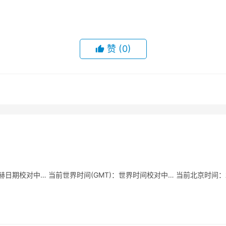
赞
(0)
日期校对中… 当前世界时间(GMT)：世界时间校对中… 当前北京时间：