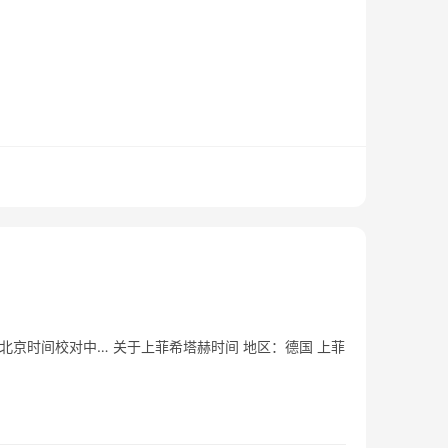
北京时间校对中… 关于上菲希塔赫时间 地区：德国 上菲