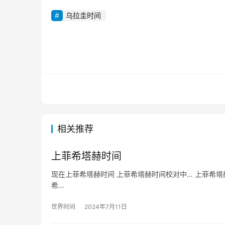
乌拉圭时间
相关推荐
上菲希塔赫时间
现在上菲希塔赫时间 上菲希塔赫时间校对中… 上菲希塔赫
希…
世界时间
2024年7月11日