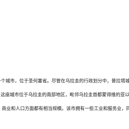
拉圭南部的一个城市，位于圣何塞省。尽管在乌拉圭的行政划分中，普
。这座城市位于乌拉圭的南部地区，毗邻乌拉圭首都蒙得维的亚以
、商业和人口方面都有相当规模。该市拥有一些工业和服务业，