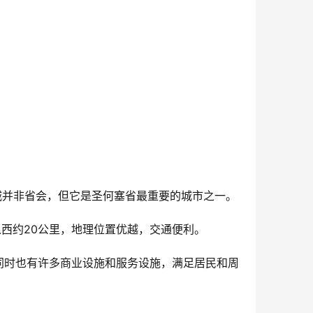
拉塔城并非省会，但它是圣何塞省最重要的城市之一。
西约20公里，地理位置优越，交通便利。
同时也有许多商业设施和服务设施，满足居民和周