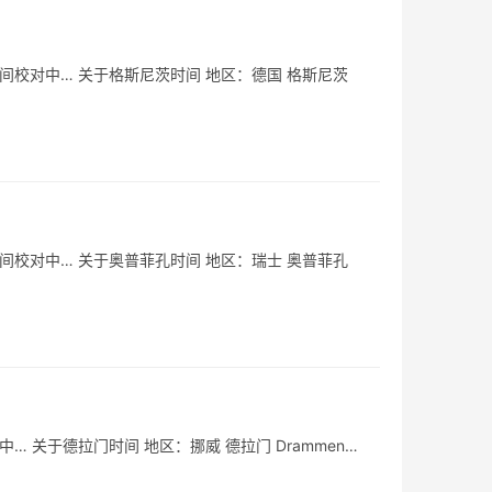
间校对中… 关于格斯尼茨时间 地区：德国 格斯尼茨
间校对中… 关于奥普菲孔时间 地区：瑞士 奥普菲孔
 关于德拉门时间 地区：挪威 德拉门 Drammen…