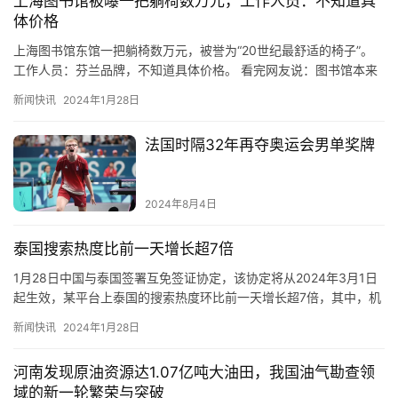
上海图书馆被曝一把躺椅数万元，工作人员：不知道具
体价格
上海图书馆东馆一把躺椅数万元，被誉为“20世纪最舒适的椅子”。
工作人员：芬兰品牌，不知道具体价格。 看完网友说：图书馆本来
就是让人开拓眼界的，既然他采买了，起码证明这笔钱是真花了，…
新闻快讯
2024年1月28日
法国时隔32年再夺奥运会男单奖牌
2024年8月4日
泰国搜索热度比前一天增长超7倍
1月28日中国与泰国签署互免签证协定，该协定将从2024年3月1日
起生效，某平台上泰国的搜索热度环比前一天增长超7倍，其中，机
票、酒店环比增长均超6倍。上海、北京、广东、浙江、江苏…
新闻快讯
2024年1月28日
河南发现原油资源达1.07亿吨大油田，我国油气勘查领
域的新一轮繁荣与突破