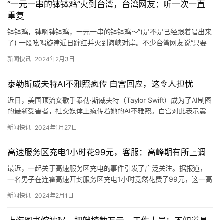
“一元一串的钵钵鸡”火到台湾，台湾网友：听一次一直
重复
钵钵鸡，钵啊钵钵鸡，一元一串的钵钵鸡～”(是不是已经跟着唱出来
了) 一段吆喝旋律近日蹿红并火到海峡对岸。不少台湾网友说“只要
听一次就会一直重复”“已经变成我的闹钟声”……
新闻快讯
2024年2月3日
泰勒斯威夫特AI不雅照疯传 白宫回应，这令人担忧
近日，美国顶流女歌手泰勒·斯威夫特（Taylor Swift）成为了AI制图
的最新受害者，社交媒体上疯传着她的AI不雅照。白宫对此表示震
惊，发言人皮埃尔强调了对这种技术滥用的担忧。…
新闻快讯
2024年1月27日
高速服务区充电1小时花99元，客服：高峰期有所上调
最近，一起关于高速服务区充电的事件引发了广泛关注。据报道，
一名男子在连霍高速开封服务区充电1小时竟然花费了99元，这一高
昂的价格让人震惊。 据了解，该男子是在2月1日晚上进入服务区…
新闻快讯
2024年2月1日