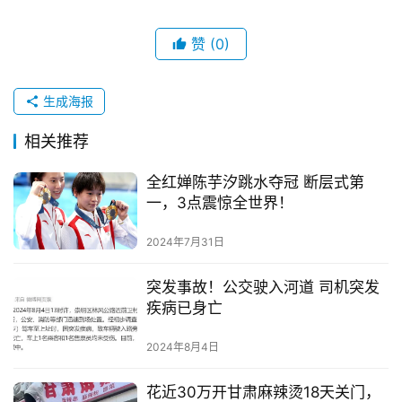
赞
(0)
生成海报
相关推荐
全红婵陈芋汐跳水夺冠 断层式第
一，3点震惊全世界！
2024年7月31日
突发事故！公交驶入河道 司机突发
疾病已身亡
2024年8月4日
花近30万开甘肃麻辣烫18天关门，