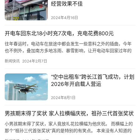
经营效果不佳
2024年4月16日
开电车回东北18小时充7次电，充电花费800元
往年春运时，电动车在旅途中都会发生一些意料之外的插曲，今年
也不例外，叠加南方多地冻雨、暴雪影响，让开电动车回家过年的
车主们，旅途中增加了更多不确定性。 据国内媒体报道，付女士、
新闻快讯
2024年2月7日
贾先…
“空中出租车”跨长江首飞成功，计划
2026年开启载人营运
2024年8月1日
男孩期末得了奖状 家人拉横幅庆祝，祖孙三代首张奖状
小男孩期末得了奖状，家人竟放礼花拉横幅为他庆祝。 而横幅上的
那个“祖孙三代首张奖状”真的是特别的有笑点。 本来没有人知道的
秘密，经过这次的庆祝，一下子就被全网都皆知了。 不过这样的…