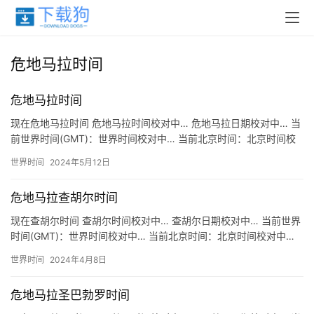
危地马拉时间
危地马拉时间
现在危地马拉时间 危地马拉时间校对中… 危地马拉日期校对中… 当
前世界时间(GMT)：世界时间校对中… 当前北京时间：北京时间校
对中… 关于危地马拉时间 地区：危地马拉 时区：UT…
世界时间
2024年5月12日
危地马拉查胡尔时间
现在查胡尔时间 查胡尔时间校对中… 查胡尔日期校对中… 当前世界
时间(GMT)：世界时间校对中… 当前北京时间：北京时间校对中…
关于科米坦西约时间 地区：危地马拉 查胡尔 时区：…
世界时间
2024年4月8日
危地马拉圣巴勃罗时间