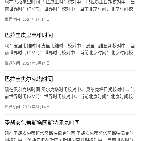
现在巴拉瓜里时间 巴拉瓜里时间校对中… 巴拉瓜里日期校对中… 当
前世界时间(GMT)：世界时间校对中… 当前北京时间：北京时间校
对中… 关于巴拉瓜里时间 地区：巴拉圭 巴拉瓜里 P…
世界时间
2024年5月14日
巴拉圭皮里韦维时间
现在皮里韦维时间 皮里韦维时间校对中… 皮里韦维日期校对中… 当
前世界时间(GMT)：世界时间校对中… 当前北京时间：北京时间校
对中… 关于皮里韦维时间 地区：巴拉圭 皮里韦维 时…
世界时间
2024年5月14日
巴拉圭奥尔克塔时间
现在奥尔克塔时间 奥尔克塔时间校对中… 奥尔克塔日期校对中… 当
前世界时间(GMT)：世界时间校对中… 当前北京时间：北京时间校
对中… 关于奥尔克塔时间 地区：巴拉圭 奥尔克塔 时…
世界时间
2024年5月14日
圣胡安包蒂斯塔图斯特佩克时间
现在圣胡安包蒂斯塔图斯特佩克时间 圣胡安包蒂斯塔图斯特佩克时
间校对中… 圣胡安包蒂斯塔图斯特佩克日期校对中… 当前世界时间