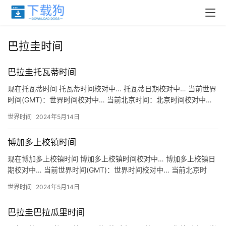
巴拉圭时间
巴拉圭托瓦蒂时间
现在托瓦蒂时间 托瓦蒂时间校对中… 托瓦蒂日期校对中… 当前世界
时间(GMT)：世界时间校对中… 当前北京时间：北京时间校对中…
关于托瓦蒂时间 地区：巴拉圭 托瓦蒂 时区：UTC…
世界时间
2024年5月14日
博加多上校镇时间
现在博加多上校镇时间 博加多上校镇时间校对中… 博加多上校镇日
期校对中… 当前世界时间(GMT)：世界时间校对中… 当前北京时
间：北京时间校对中… 关于博加多上校镇时间 地区：巴拉…
世界时间
2024年5月14日
巴拉圭巴拉瓜里时间