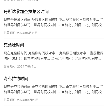
哥斯达黎加圣拉蒙区时间
现在圣拉蒙区时间 圣拉蒙区时间校对中… 圣拉蒙区日期校对中… 当
前世界时间(GMT)：世界时间校对中… 当前北京时间：北京时间校
对中… 关于圣拉蒙区时间 地区：哥斯达黎加 圣拉蒙区…
世界时间
2024年5月11日
克桑滕时间
现在克桑滕时间 克桑滕时间校对中… 克桑滕日期校对中… 当前世界
时间(GMT)：世界时间校对中… 当前北京时间：北京时间校对中…
关于克桑滕时间 地区：德国 克桑滕 Xanten …
世界时间
2024年9月7日
奇克拉约时间
现在奇克拉约时间 奇克拉约时间校对中… 奇克拉约日期校对中… 当
前世界时间(GMT)：世界时间校对中… 当前北京时间：北京时间校
对中… 关于奇克拉约时间 地区： 秘鲁 奇克拉约 C…
世界时间
2024年3月23日