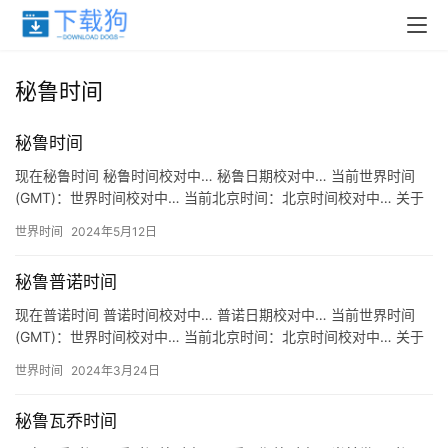
秘鲁时间
秘鲁时间
现在秘鲁时间 秘鲁时间校对中… 秘鲁日期校对中… 当前世界时间
(GMT)：世界时间校对中… 当前北京时间：北京时间校对中… 关于
秘鲁时间 地区：秘鲁 时区：UTC/GMT -5.0…
世界时间
2024年5月12日
秘鲁普诺时间
现在普诺时间 普诺时间校对中… 普诺日期校对中… 当前世界时间
(GMT)：世界时间校对中… 当前北京时间：北京时间校对中… 关于
普诺时间 地区： 秘鲁 普诺 Puno 时区：UTC…
世界时间
2024年3月24日
秘鲁瓦乔时间