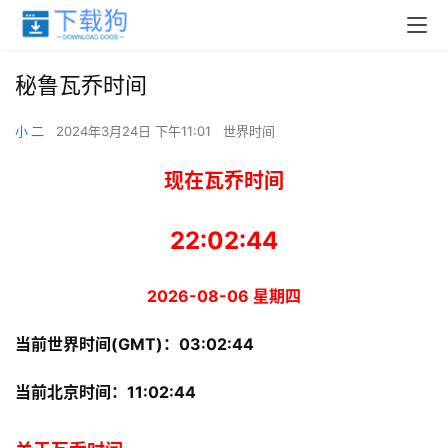
秘鲁瓦乔时间
小 二
2024年3月24日 下午11:01
世界时间
现在瓦乔时间
22:02:44
2026-08-06 星期四
当前世界时间(GMT)：
03:02:44
当前北京时间：
11:02:44