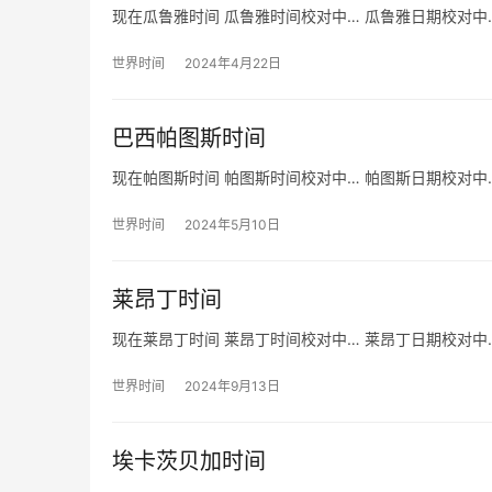
现在瓜鲁雅时间 瓜鲁雅时间校对中… 瓜鲁雅日期校对中…
世界时间
2024年4月22日
巴西帕图斯时间
现在帕图斯时间 帕图斯时间校对中… 帕图斯日期校对中… 
世界时间
2024年5月10日
莱昂丁时间
现在莱昂丁时间 莱昂丁时间校对中… 莱昂丁日期校对中… 
世界时间
2024年9月13日
埃卡茨贝加时间