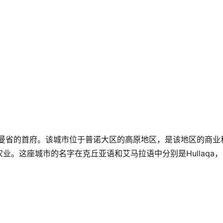
区圣罗曼省的首府。该城市位于普诺大区的高原地区，是该地区的商
。这座城市的名字在克丘亚语和艾马拉语中分别是Hullaqa