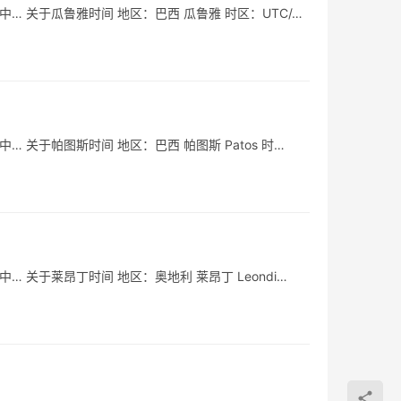
… 关于瓜鲁雅时间 地区：巴西 瓜鲁雅 时区：UTC/…
 关于帕图斯时间 地区：巴西 帕图斯 Patos 时…
 关于莱昂丁时间 地区：奥地利 莱昂丁 Leondi…