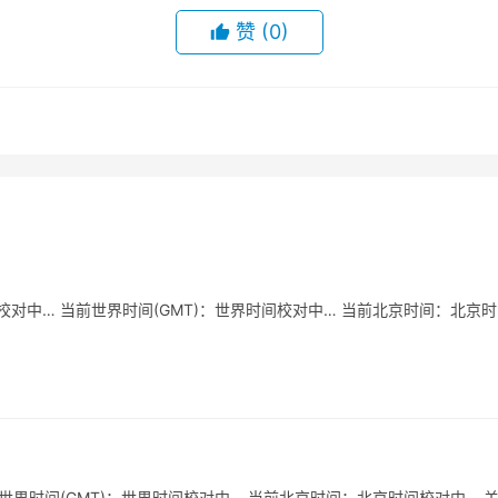
赞
(0)
对中… 当前世界时间(GMT)：世界时间校对中… 当前北京时间：北京时
界时间(GMT)：世界时间校对中… 当前北京时间：北京时间校对中… 关于卡