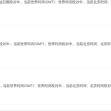
日期校对中… 当前世界时间(GMT)：世界时间校对中… 当前北京时间：
对中… 当前世界时间(GMT)：世界时间校对中… 当前北京时间：北京时
当前世界时间(GMT)：世界时间校对中… 当前北京时间：北京时间校对中…