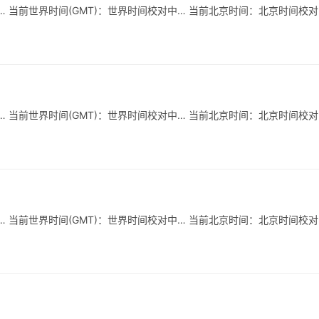
 当前世界时间(GMT)：世界时间校对中… 当前北京时间：北京时间校对中
当前世界时间(GMT)：世界时间校对中… 当前北京时间：北京时间校对中…
当前世界时间(GMT)：世界时间校对中… 当前北京时间：北京时间校对中…