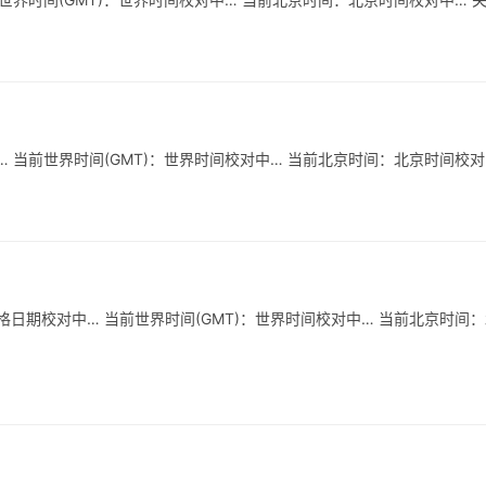
 当前世界时间(GMT)：世界时间校对中… 当前北京时间：北京时间校对中
日期校对中… 当前世界时间(GMT)：世界时间校对中… 当前北京时间：