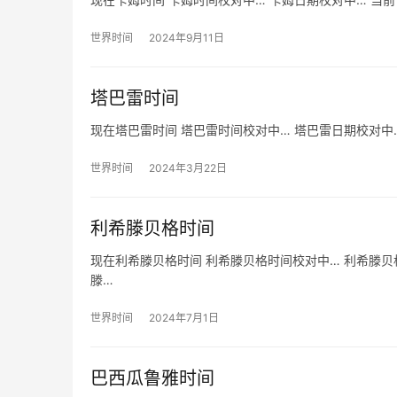
世界时间
2024年9月11日
塔巴雷时间
现在塔巴雷时间 塔巴雷时间校对中… 塔巴雷日期校对中…
世界时间
2024年3月22日
利希滕贝格时间
现在利希滕贝格时间 利希滕贝格时间校对中… 利希滕贝格
滕…
世界时间
2024年7月1日
巴西瓜鲁雅时间