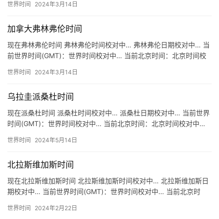
世界时间
2024年3月14日
加拿大弗林弗伦时间
现在弗林弗伦时间 弗林弗伦时间校对中… 弗林弗伦日期校对中… 当
前世界时间(GMT)：世界时间校对中… 当前北京时间：北京时间校
对中… 关于弗林弗伦时间 地区：加拿大 弗林弗伦 时…
世界时间
2024年3月14日
乌拉圭派桑杜时间
现在派桑杜时间 派桑杜时间校对中… 派桑杜日期校对中… 当前世界
时间(GMT)：世界时间校对中… 当前北京时间：北京时间校对中…
关于派桑杜时间 地区：乌拉圭 派桑杜 Paysan…
世界时间
2024年5月14日
北拉斯维加斯时间
现在北拉斯维加斯时间 北拉斯维加斯时间校对中… 北拉斯维加斯日
期校对中… 当前世界时间(GMT)：世界时间校对中… 当前北京时
间：北京时间校对中… 关于北拉斯维加斯时间 地区：美国…
世界时间
2024年2月22日