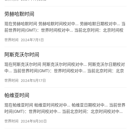
劳赫哈默时间
现在劳赫哈默时间 劳赫哈默时间校对中… 劳赫哈默日期校对中… 当
前世界时间(GMT)：世界时间校对中… 当前北京时间：北京时间校
对中… 关于劳赫哈默时间 地区：德国 劳赫哈默 La…
世界时间
2024年7月1日
阿斯克沃尔时间
现在阿斯克沃尔时间 阿斯克沃尔时间校对中… 阿斯克沃尔日期校对
中… 当前世界时间(GMT)：世界时间校对中… 当前北京时间：北京
时间校对中… 关于阿斯克沃尔时间 地区：挪威 阿斯克…
世界时间
2024年5月17日
帕维亚时间
现在帕维亚时间 帕维亚时间校对中… 帕维亚日期校对中… 当前世界
时间(GMT)：世界时间校对中… 当前北京时间：北京时间校对中…
关于帕维亚时间 地区：意大利 帕维亚 Pavia …
世界时间
2024年9月30日