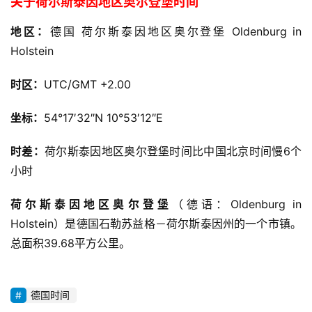
关于荷尔斯泰因地区奥尔登堡时间
地区：
德国 荷尔斯泰因地区奥尔登堡 Oldenburg in
Holstein
时区：
UTC/GMT +2.00
坐标：
54°17′32″N
10°53′12″E
时差：
荷尔斯泰因地区奥尔登堡时间比中国北京时间慢6个
小时
荷尔斯泰因地区奥尔登堡
（德语：
Oldenburg in
Holstein
）是德国石勒苏益格－荷尔斯泰因州的一个市镇。
总面积39.68平方公里。
德国时间