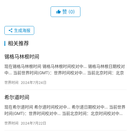
赞
(0)
生成海报
相关推荐
锡格马林根时间
现在锡格马林根时间 锡格马林根时间校对中… 锡格马林根日期校对
中… 当前世界时间(GMT)：世界时间校对中… 当前北京时间：北京
时间校对中… 关于锡格马林根时间 地区：德国 锡格马…
世界时间
2024年7月24日
希尔道时间
现在希尔道时间 希尔道时间校对中… 希尔道日期校对中… 当前世界
时间(GMT)：世界时间校对中… 当前北京时间：北京时间校对中…
关于希尔道时间 地区：德国 希尔道 Schilda…
世界时间
2024年7月22日