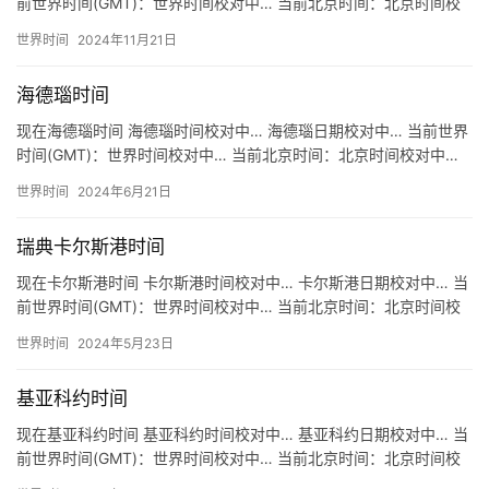
前世界时间(GMT)：世界时间校对中… 当前北京时间：北京时间校
对中… 关于穆尔杰尼时间 地区：罗马尼亚 穆尔杰尼 …
世界时间
2024年11月21日
海德瑙时间
现在海德瑙时间 海德瑙时间校对中… 海德瑙日期校对中… 当前世界
时间(GMT)：世界时间校对中… 当前北京时间：北京时间校对中…
关于海德瑙时间 地区：德国 海德瑙 Heidena…
世界时间
2024年6月21日
瑞典卡尔斯港时间
现在卡尔斯港时间 卡尔斯港时间校对中… 卡尔斯港日期校对中… 当
前世界时间(GMT)：世界时间校对中… 当前北京时间：北京时间校
对中… 关于卡尔斯港时间 地区：瑞典 卡尔斯港 Ka…
世界时间
2024年5月23日
基亚科约时间
现在基亚科约时间 基亚科约时间校对中… 基亚科约日期校对中… 当
前世界时间(GMT)：世界时间校对中… 当前北京时间：北京时间校
对中… 关于基亚科约时间 地区：玻利维亚 基亚科约 …