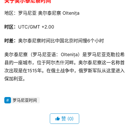
关于奥尔泰尼察时间
地区：罗马尼亚 奥尔泰尼察
Olteniţa
时区：
UTC/GMT +2.00
时差：
奥尔泰尼察时间比中国北京时间慢6个小时
奥尔泰尼察（罗马尼亚语：
Olteniţa
）是罗马尼亚克勒拉希
县的一座城市，位于阿尔杰什河畔。奥尔泰尼察这一名称首
次出现是在1515年。在俄土战争中，俄罗斯军队从这里进入
保加利亚。
罗马尼亚时间
赞
(0)