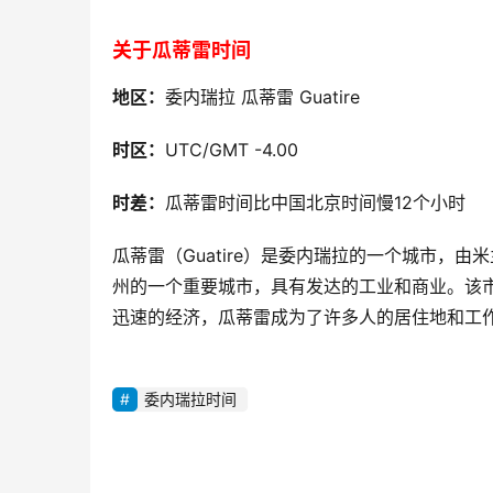
关于瓜蒂雷时间
地区：
委内瑞拉
瓜蒂雷 Guatire
时区：
UTC/GMT -4.00
时差：
瓜蒂雷时间比中国北京时间慢12个小时
瓜蒂雷（Guatire）是委内瑞拉的一个城市，由
州的一个重要城市，具有发达的工业和商业。该
迅速的经济，瓜蒂雷成为了许多人的居住地和工
委内瑞拉时间