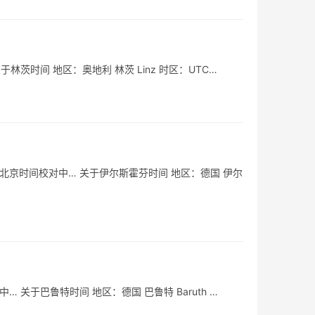
茨时间 地区：奥地利 林茨 Linz 时区：UTC…
北京时间校对中… 关于伊尔斯霍芬时间 地区：德国 伊尔
关于巴鲁特时间 地区：德国 巴鲁特 Baruth …