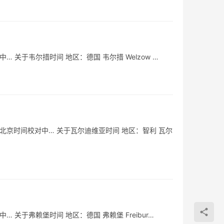
关于韦尔措时间 地区：德国 韦尔措 Welzow …
北京时间校对中… 关于瓦尔迪维亚时间 地区：智利 瓦尔
关于弗赖堡时间 地区：德国 弗赖堡 Freibur…