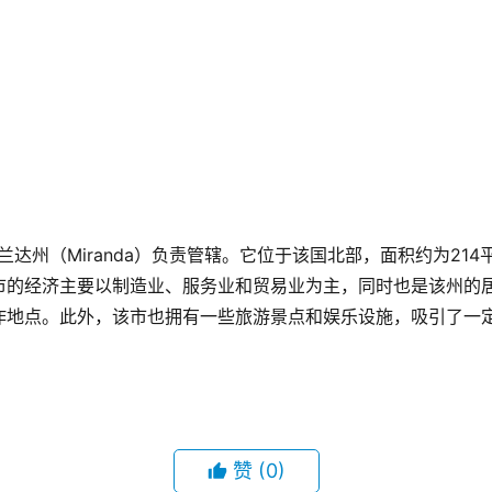
米兰达州（Miranda）负责管辖。它位于该国北部，面积约为21
市的经济主要以制造业、服务业和贸易业为主，同时也是该州的
作地点。此外，该市也拥有一些旅游景点和娱乐设施，吸引了一
赞
(0)