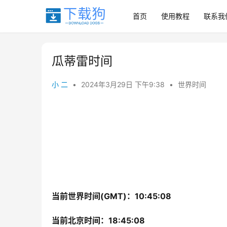
首页
使用教程
联系我
瓜蒂雷时间
小 二
•
2024年3月29日 下午9:38
•
世界时间
当前世界时间(GMT)：
10:45:09
当前北京时间：
18:45:09