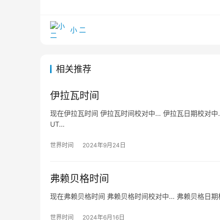
小 二
相关推荐
伊拉瓦时间
现在伊拉瓦时间 伊拉瓦时间校对中… 伊拉瓦日期校对中…
UT…
世界时间
2024年9月24日
弗赖贝格时间
现在弗赖贝格时间 弗赖贝格时间校对中… 弗赖贝格日期校
世界时间
2024年6月16日