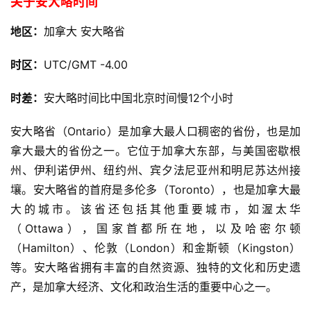
关于安大略时间
地区：
加拿大 安大略省
时区：
UTC/GMT -4.00
时差：
安大略时间比中国北京时间慢12个小时
安大略省（Ontario）是加拿大最人口稠密的省份，也是加
拿大最大的省份之一。它位于加拿大东部，与美国密歇根
州、伊利诺伊州、纽约州、宾夕法尼亚州和明尼苏达州接
壤。安大略省的首府是多伦多（Toronto），也是加拿大最
大的城市。该省还包括其他重要城市，如渥太华
（Ottawa），国家首都所在地，以及哈密尔顿
（Hamilton）、伦敦（London）和金斯顿（Kingston）
等。安大略省拥有丰富的自然资源、独特的文化和历史遗
产，是加拿大经济、文化和政治生活的重要中心之一。