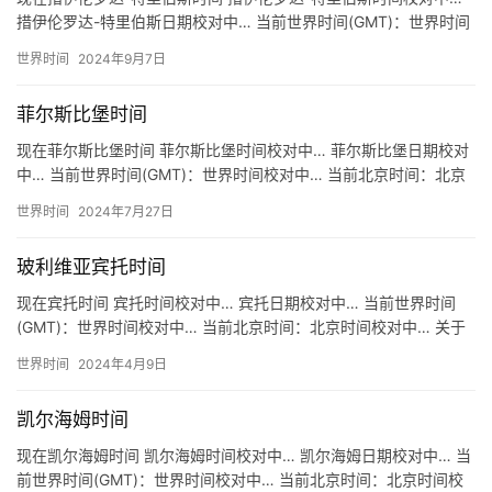
措伊伦罗达-特里伯斯日期校对中… 当前世界时间(GMT)：世界时间
校对中… 当前北京时间：北京时间校对中… 关于措伊…
世界时间
2024年9月7日
菲尔斯比堡时间
现在菲尔斯比堡时间 菲尔斯比堡时间校对中… 菲尔斯比堡日期校对
中… 当前世界时间(GMT)：世界时间校对中… 当前北京时间：北京
时间校对中… 关于菲尔斯比堡时间 地区：德国 菲尔斯…
世界时间
2024年7月27日
玻利维亚宾托时间
现在宾托时间 宾托时间校对中… 宾托日期校对中… 当前世界时间
(GMT)：世界时间校对中… 当前北京时间：北京时间校对中… 关于
宾托时间 地区：玻利维亚 宾托 时区：UTC/GMT…
世界时间
2024年4月9日
凯尔海姆时间
现在凯尔海姆时间 凯尔海姆时间校对中… 凯尔海姆日期校对中… 当
前世界时间(GMT)：世界时间校对中… 当前北京时间：北京时间校