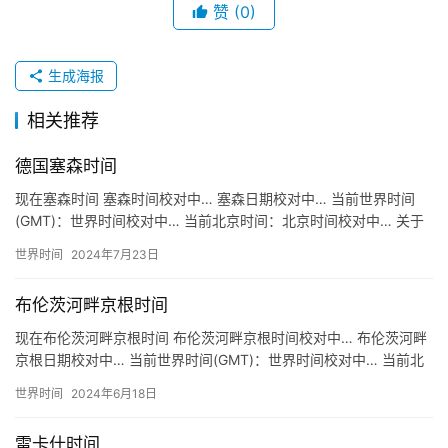
赞
(0)
生成海报
相关推荐
德国塞森时间
现在塞森时间 塞森时间校对中… 塞森日期校对中… 当前世界时间
(GMT)：世界时间校对中… 当前北京时间：北京时间校对中… 关于
塞森时间 地区：德国 塞森 Seesen 时区：UT…
世界时间
2024年7月23日
布伦茨河畔京根时间
现在布伦茨河畔京根时间 布伦茨河畔京根时间校对中… 布伦茨河畔
京根日期校对中… 当前世界时间(GMT)：世界时间校对中… 当前北
京时间：北京时间校对中… 关于布伦茨河畔京根时间 地…
世界时间
2024年6月18日
雷卡什时间