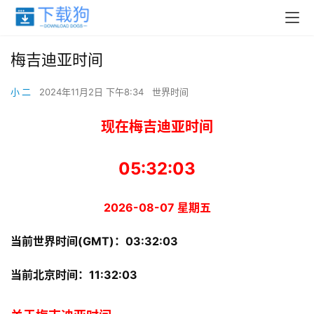
梅吉迪亚时间
小 二
2024年11月2日 下午8:34
世界时间
现在梅吉迪亚时间
05:32:03
2026-08-07 星期五
当前世界时间(GMT)：
03:32:03
当前北京时间：
11:32:03