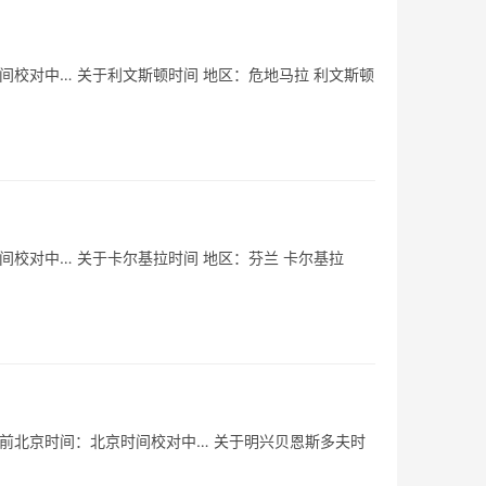
间校对中… 关于利文斯顿时间 地区：危地马拉 利文斯顿
间校对中… 关于卡尔基拉时间 地区：芬兰 卡尔基拉
当前北京时间：北京时间校对中… 关于明兴贝恩斯多夫时