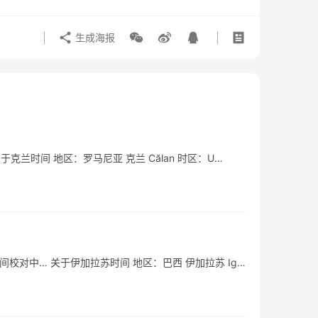
生成海报
兰时间 地区：罗马尼亚 克兰 Călan 时区：U…
校对中… 关于伊加拉苏时间 地区：巴西 伊加拉苏 Ig…