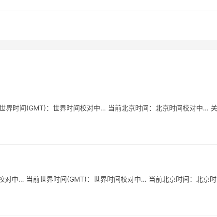
界时间(GMT)：世界时间校对中… 当前北京时间：北京时间校对中… 关于克
对中… 当前世界时间(GMT)：世界时间校对中… 当前北京时间：北京时间