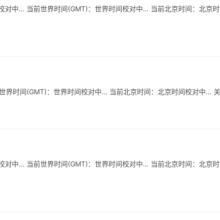
对中… 当前世界时间(GMT)：世界时间校对中… 当前北京时间：北京时
时间(GMT)：世界时间校对中… 当前北京时间：北京时间校对中… 关于林肯时间
对中… 当前世界时间(GMT)：世界时间校对中… 当前北京时间：北京时