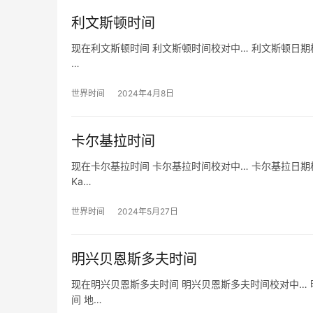
利文斯顿时间
现在利文斯顿时间 利文斯顿时间校对中… 利文斯顿日期校
…
世界时间
2024年4月8日
卡尔基拉时间
现在卡尔基拉时间 卡尔基拉时间校对中… 卡尔基拉日期校
Ka…
世界时间
2024年5月27日
明兴贝恩斯多夫时间
现在明兴贝恩斯多夫时间 明兴贝恩斯多夫时间校对中… 
间 地…