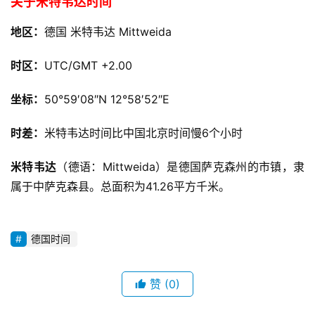
关于米特韦达时间
地区：
德国 米特韦达 Mittweida
时区：
UTC/GMT +2.00
坐标：
50°59′08″N
12°58′52″E
时差：
米特韦达时间比中国北京时间慢6个小时
米特韦达
（德语：
Mittweida
）是德国萨克森州的市镇，隶
属于中萨克森县。总面积为41.26平方千米。
德国时间
赞
(0)