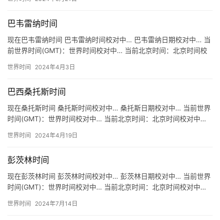
巴韦雷纳时间
现在巴韦雷纳时间 巴韦雷纳时间校对中… 巴韦雷纳日期校对中… 当
前世界时间(GMT)：世界时间校对中… 当前北京时间：北京时间校
对中… 关于巴韦雷纳时间 地区：危地马拉 巴韦雷纳 …
世界时间
2024年4月3日
巴西桑托斯时间
现在桑托斯时间 桑托斯时间校对中… 桑托斯日期校对中… 当前世界
时间(GMT)：世界时间校对中… 当前北京时间：北京时间校对中…
关于桑托斯时间 地区：巴西 桑托斯 Santos …
世界时间
2024年4月19日
彭茨林时间
现在彭茨林时间 彭茨林时间校对中… 彭茨林日期校对中… 当前世界
时间(GMT)：世界时间校对中… 当前北京时间：北京时间校对中…
关于彭茨林时间 地区：德国 彭茨林 Penzlin…
世界时间
2024年7月14日