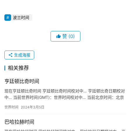
波兰时间
赞
(0)
生成海报
相关推荐
亨廷顿比奇时间
现在亨廷顿比奇时间 亨廷顿比奇时间校对中… 亨廷顿比奇日期校对
中… 当前世界时间(GMT)：世界时间校对中… 当前北京时间：北京
时间校对中… 关于亨廷顿比奇时间 地区：美国 亨廷顿…
世界时间
2024年3月5日
巴哈拉赫时间