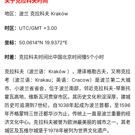
关于克拉科夫时间
地区：波兰 克拉科夫 Kraków
时区：
UTC/GMT +3.00
坐标：
50.0614°N 19.9372°E
时差：
克拉科夫时间比中国北京时间慢5个小时
克拉科夫
（波兰语：
Kraków
），港译格勒古夫，又称克拉
考（波兰语：
Krakau
；英语：
Cracow
）是波兰第二大城
市、小波兰省省会，位于波兰南部，邻近克拉科夫-琴斯托
霍瓦高地，维斯瓦河贯穿市区。其历史文化积淀深厚，建城
历史可追溯到7世纪
，自1038年起成为波兰首都，至1596
年齐格蒙特三世迁都华沙为止
，传统上一直是波兰重要的经
济文化中心。克拉科夫被誉为欧洲最美丽的城市之一，其老
城区及瓦维尔城堡于1978年被列为世界文化遗产。