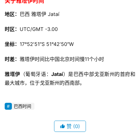
关于雅塔伊时间
地区：
巴西 雅塔伊 Jataí
时区：
UTC/GMT -3.00
坐标：
17°52′51″S
51°42′50″W
时差：
雅塔伊时间比中国北京时间慢11个小时
雅塔伊
（葡萄牙语：
Jataí
）是巴西中部戈亚斯州的首府和
最大城市，位于戈亚斯州的西南部。
巴西时间
赞
(0)