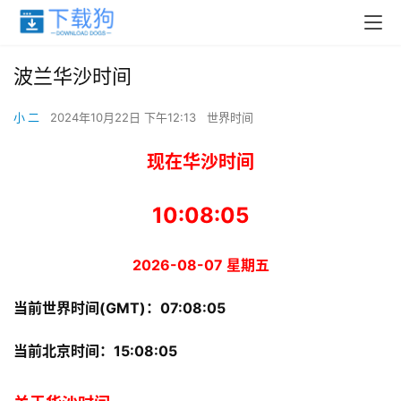
波兰华沙时间
小 二
2024年10月22日 下午12:13
世界时间
现在华沙时间
10:08:05
2026-08-07 星期五
当前世界时间(GMT)：
07:08:05
当前北京时间：
15:08:05