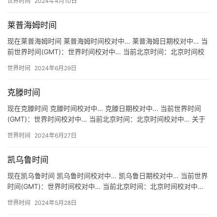
世界时间
2024年4月10日
莱普海姆时间
现在莱普海姆时间 莱普海姆时间校对中… 莱普海姆日期校对中… 当
前世界时间(GMT)：世界时间校对中… 当前北京时间：北京时间校
对中… 关于莱普海姆时间 地区：德国 莱普海姆 Le…
世界时间
2024年6月29日
克滕时间
现在克滕时间 克滕时间校对中… 克滕日期校对中… 当前世界时间
(GMT)：世界时间校对中… 当前北京时间：北京时间校对中… 关于
克滕时间 地区：德国 克滕 Köthen 时区：UT…
世界时间
2024年6月27日
凯乌鲁时间
现在凯乌鲁时间 凯乌鲁时间校对中… 凯乌鲁日期校对中… 当前世界
时间(GMT)：世界时间校对中… 当前北京时间：北京时间校对中…
关于凯乌鲁时间 地区：芬兰 凯乌鲁 时区：UTC/…
世界时间
2024年5月28日