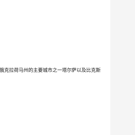
它与俄克拉荷马州的主要城市之一塔尔萨以及比克斯