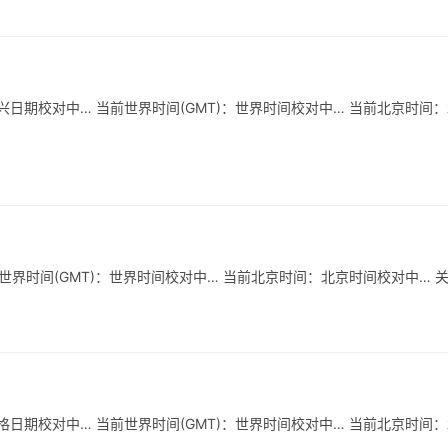
日期校对中… 当前世界时间(GMT)：世界时间校对中… 当前北京时间：
时间(GMT)：世界时间校对中… 当前北京时间：北京时间校对中… 关于摩城
日期校对中… 当前世界时间(GMT)：世界时间校对中… 当前北京时间：