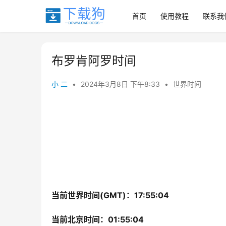
首页
使用教程
联系我
布罗肯阿罗时间
小 二
•
2024年3月8日 下午8:33
•
世界时间
当前世界时间(GMT)：
17:55:04
当前北京时间：
01:55:04