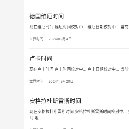
德国维厄时间
现在维厄时间 维厄时间校对中… 维厄日期校对中… 当前世
世界时间
2024年9月4日
卢卡时间
现在卢卡时间 卢卡时间校对中… 卢卡日期校对中… 当前世
世界时间
2024年9月29日
安格拉杜斯雷斯时间
现在安格拉杜斯雷斯时间 安格拉杜斯雷斯时间校对中… 
间 地…