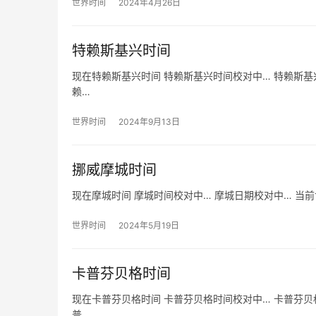
世界时间
2024年4月26日
特赖斯基兴时间
现在特赖斯基兴时间 特赖斯基兴时间校对中… 特赖斯基兴
赖…
世界时间
2024年9月13日
挪威摩城时间
现在摩城时间 摩城时间校对中… 摩城日期校对中… 当前世界
世界时间
2024年5月19日
卡普芬贝格时间
现在卡普芬贝格时间 卡普芬贝格时间校对中… 卡普芬贝格
普…