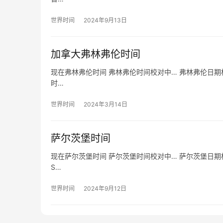
世界时间
2024年9月13日
加拿大弗林弗伦时间
现在弗林弗伦时间 弗林弗伦时间校对中… 弗林弗伦日期校
时…
世界时间
2024年3月14日
萨尔茨堡时间
现在萨尔茨堡时间 萨尔茨堡时间校对中… 萨尔茨堡日期校
S…
世界时间
2024年9月12日