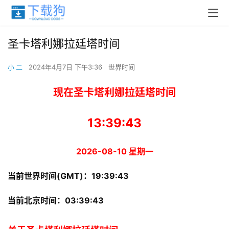
圣卡塔利娜拉廷塔时间
小 二
2024年4月7日 下午3:36
世界时间
现在圣卡塔利娜拉廷塔时间
13:39:43
2026-08-10 星期一
当前世界时间(GMT)：
19:39:43
当前北京时间：
03:39:43