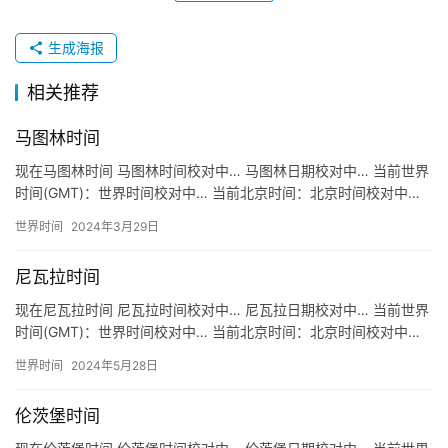
生成海报
相关推荐
马图林时间
现在马图林时间 马图林时间校对中… 马图林日期校对中… 当前世界
时间(GMT)：世界时间校对中… 当前北京时间：北京时间校对中…
关于马图林时间 地区：委内瑞拉 马图林 Munic…
世界时间
2024年3月29日
尼瓦拉时间
现在尼瓦拉时间 尼瓦拉时间校对中… 尼瓦拉日期校对中… 当前世界
时间(GMT)：世界时间校对中… 当前北京时间：北京时间校对中…
关于尼瓦拉时间 地区：芬兰 尼瓦拉 时区：UTC/…
世界时间
2024年5月28日
伦茨堡时间