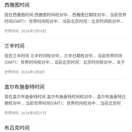
西雅图时间
现在西雅图时间 西雅图时间校对中… 西雅图日期校对中… 当前世界
时间(GMT)：世界时间校对中… 当前北京时间：北京时间校对中…
关于西雅图时间 地区：美国 西雅图 Seattle…
世界时间
2024年2月16日
兰辛时间
现在兰辛时间 兰辛时间校对中… 兰辛日期校对中… 当前世界时间
(GMT)：世界时间校对中… 当前北京时间：北京时间校对中… 关于
兰辛时间 地区：美国 兰辛 Lansing 时区：U…
世界时间
2024年3月8日
盖尔布施泰特时间
现在盖尔布施泰特时间 盖尔布施泰特时间校对中… 盖尔布施泰特日
期校对中… 当前世界时间(GMT)：世界时间校对中… 当前北京时
间：北京时间校对中… 关于盖尔布施泰特时间 地区：德国…
世界时间
2024年6月21日
布吕克时间