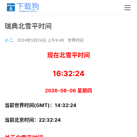
瑞典北雪平时间
小 二
2024年5月24日 上午9:49
世界时间
现在北雪平时间
16:32:24
2026-08-06 星期四
当前世界时间(GMT)：
14:32:24
当前北京时间：
22:32:24