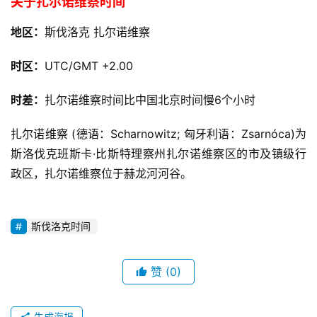
关于扎尔诺维察时间
地区：
斯伐洛克 扎尔诺维察
时区：
UTC/GMT +2.00
时差：
扎尔诺维察时间比中国北京时间慢6个小时
扎尔诺维察 (德语：
Scharnowitz
; 匈牙利语：
Zsarnóca
)为
斯洛伐克班斯卡·比斯特理察州扎尔诺维察区的市及镇级行
政区，扎尔诺维察位于赫龙河河谷。
斯伐洛克时间
赞
(0)
生成海报