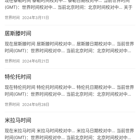
现在泰勒时间 泰勒时间校对中… 泰勒日期校对中… 当前世界时间
(GMT)：世界时间校对中… 当前北京时间：北京时间校对中… 关于
泰勒时间 地区：美国 泰勒 时区：UTC/GMT -…
世界时间
2024年3月11日
居斯滕时间
现在居斯滕时间 居斯滕时间校对中… 居斯滕日期校对中… 当前世界
时间(GMT)：世界时间校对中… 当前北京时间：北京时间校对中…
关于居斯滕时间 地区：德国 居斯滕 Güsten …
世界时间
2024年6月21日
特伦托时间
现在特伦托时间 特伦托时间校对中… 特伦托日期校对中… 当前世界
时间(GMT)：世界时间校对中… 当前北京时间：北京时间校对中…
关于特伦托时间 地区：意大利 特伦托 Trento…
世界时间
2024年9月28日
米拉马时间
现在米拉马时间 米拉马时间校对中… 米拉马日期校对中… 当前世界
时间(GMT)：世界时间校对中… 当前北京时间：北京时间校对中…