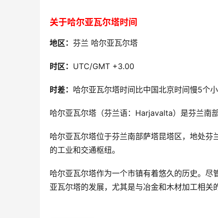
关于哈尔亚瓦尔塔时间
地区：
芬兰 哈尔亚瓦尔塔
时区：
UTC/GMT +3.00
时差：
哈尔亚瓦尔塔时间比中国北京时间慢5个
哈尔亚瓦尔塔（芬兰语：Harjavalta）是
哈尔亚瓦尔塔位于芬兰南部萨塔昆塔区，地处芬兰
的工业和交通枢纽。
哈尔亚瓦尔塔作为一个市镇有着悠久的历史。尽管
亚瓦尔塔的发展，尤其是与冶金和木材加工相关