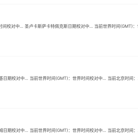
间校对中… 圣卢卡斯萨卡特佩克斯日期校对中… 当前世界时间(GMT)：
日期校对中… 当前世界时间(GMT)：世界时间校对中… 当前北京时间：
日期校对中… 当前世界时间(GMT)：世界时间校对中… 当前北京时间：