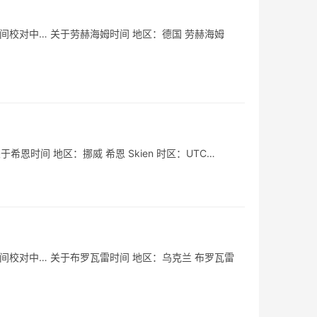
间校对中… 关于劳赫海姆时间 地区：德国 劳赫海姆
恩时间 地区：挪威 希恩 Skien 时区：UTC…
间校对中… 关于布罗瓦雷时间 地区：乌克兰 布罗瓦雷