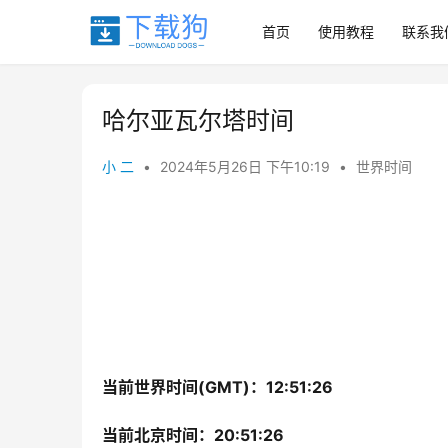
首页
使用教程
联系我
哈尔亚瓦尔塔时间
小 二
•
2024年5月26日 下午10:19
•
世界时间
当前世界时间(GMT)：
12:51:27
当前北京时间：
20:51:27