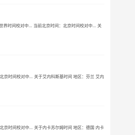
世界时间校对中… 当前北京时间：北京时间校对中… 关
北京时间校对中… 关于艾内科斯基时间 地区：芬兰 艾内
北京时间校对中… 关于内卡苏尔姆时间 地区：德国 内卡